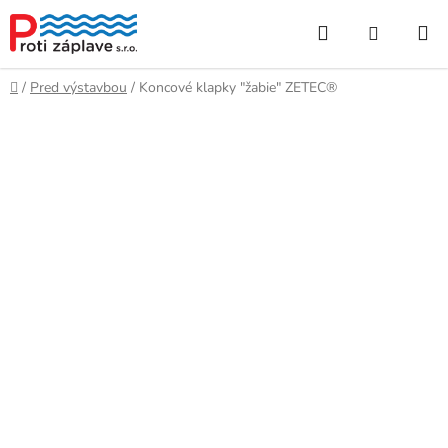
Prejsť
Hľadať
NÁKUP
na
obsah
KOŠÍK
Domov
/
Pred výstavbou
/
Koncové klapky "žabie" ZETEC®