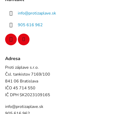
info
@
protizaplave.sk
905 616 962
Adresa
Proti záplave s.r.o.
Čsl. tankistov 7169/100
841 06 Bratislava
IČO 45 714 550
IČ DPH SK2023109165
info@protizaplave.sk
905 616 962