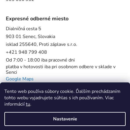
Expresné odberné miesto
Dialničná cesta 5
903 01 Senec, Slovakia
isklad 255640, Proti záplave s.r.o.
+421 948 799 408
Od 7:00 - 18:00 iba pracovné dni
platba v hotovosti iba pri osobnom odbere v sklade v
Senci
Google Maps
Tento web používa súbory cookie. Ďalším prechádzaním
tohto webu vyjadrujete súhlas s ich používaním. Viac
informácií
tu
.
Flowstop - Proti povodňové bariéry //
SUP Star Pump - Špecialista na pumpy
Nastavenie