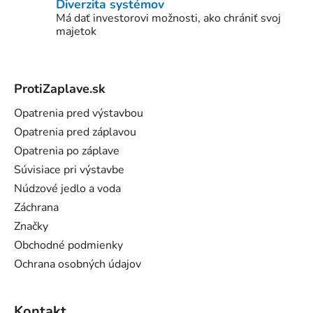
Diverzita systémov
Má dať investorovi možnosti, ako chrániť svoj
majetok
Z
á
ProtiZaplave.sk
p
ä
Opatrenia pred výstavbou
t
Opatrenia pred záplavou
i
Opatrenia po záplave
e
Súvisiace pri výstavbe
Núdzové jedlo a voda
Záchrana
Značky
Obchodné podmienky
Ochrana osobných údajov
Kontakt