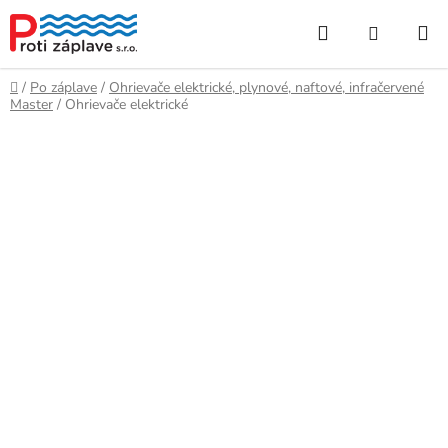
Prejsť
Hľadať
NÁKUP
na
obsah
KOŠÍK
Domov
/
Po záplave
/
Ohrievače elektrické, plynové, naftové, infračervené
Master
/
Ohrievače elektrické