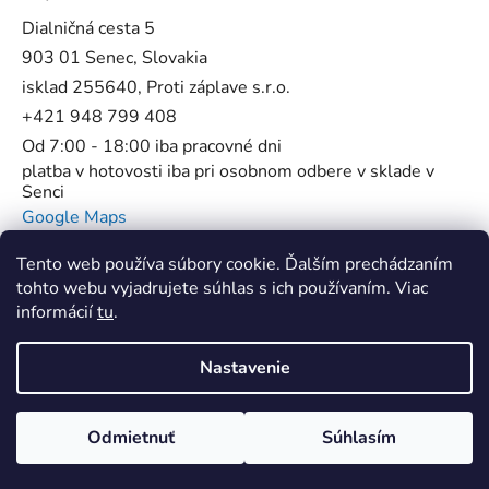
Dialničná cesta 5
903 01 Senec, Slovakia
isklad 255640, Proti záplave s.r.o.
+421 948 799 408
Od 7:00 - 18:00 iba pracovné dni
platba v hotovosti iba pri osobnom odbere v sklade v
Senci
Google Maps
Tento web používa súbory cookie. Ďalším prechádzaním
tohto webu vyjadrujete súhlas s ich používaním. Viac
informácií
tu
.
Flowstop - Proti povodňové bariéry //
SUP Star Pump - Špecialista na pumpy
Nastavenie
Vytvoril Shoptet
Odmietnuť
Súhlasím
Copyright 2026
ProtiZaplave.sk
. Všetky práva
vyhradené.