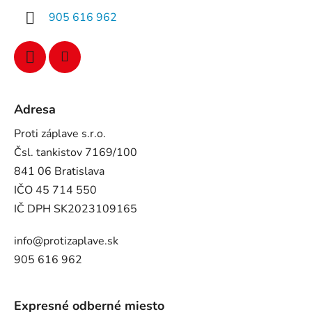
905 616 962
Adresa
Proti záplave s.r.o.
Čsl. tankistov 7169/100
841 06 Bratislava
IČO 45 714 550
IČ DPH SK2023109165
info@protizaplave.sk
905 616 962
Expresné odberné miesto