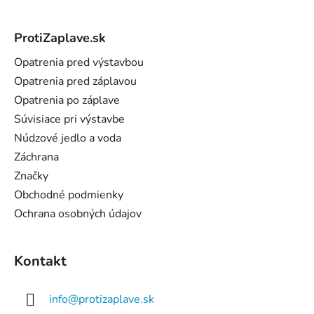
Z
á
ProtiZaplave.sk
p
ä
Opatrenia pred výstavbou
t
Opatrenia pred záplavou
i
Opatrenia po záplave
e
Súvisiace pri výstavbe
Núdzové jedlo a voda
Záchrana
Značky
Obchodné podmienky
Ochrana osobných údajov
Kontakt
info
@
protizaplave.sk