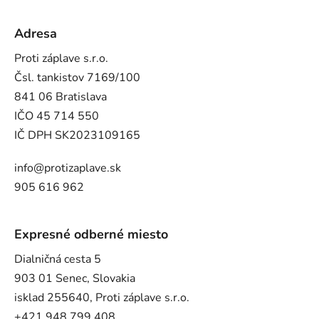
Adresa
Proti záplave s.r.o.
Čsl. tankistov 7169/100
841 06 Bratislava
IČO 45 714 550
IČ DPH SK2023109165
info@protizaplave.sk
905 616 962
Expresné odberné miesto
Dialničná cesta 5
903 01 Senec, Slovakia
isklad 255640, Proti záplave s.r.o.
+421 948 799 408