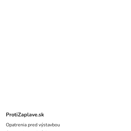
Z
á
ProtiZaplave.sk
p
ä
Opatrenia pred výstavbou
t