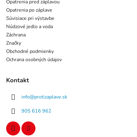
Opatrenia pred záplavou
i
Opatrenia po záplave
e
Súvisiace pri výstavbe
Núdzové jedlo a voda
Záchrana
Značky
Obchodné podmienky
Ochrana osobných údajov
Kontakt
info
@
protizaplave.sk
905 616 962