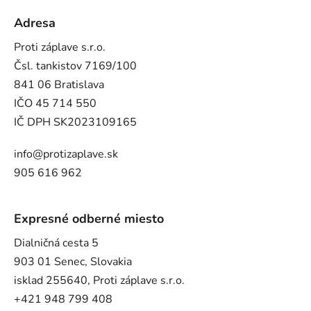
Adresa
Proti záplave s.r.o.
Čsl. tankistov 7169/100
841 06 Bratislava
IČO 45 714 550
IČ DPH SK2023109165
info@protizaplave.sk
905 616 962
Expresné odberné miesto
Dialničná cesta 5
903 01 Senec, Slovakia
isklad 255640, Proti záplave s.r.o.
+421 948 799 408