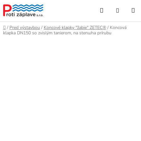
Prejsť
Hľadať
NÁKUP
na
obsah
KOŠÍK
Domov
/
Pred výstavbou
/
Koncové klapky "žabie" ZETEC®
/
Koncová
klapka DN150 so zvislým tanierom, na stenu/na prírubu