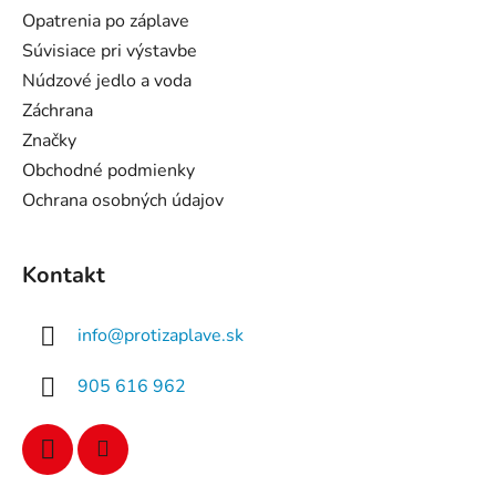
i
Opatrenia po záplave
e
Súvisiace pri výstavbe
Núdzové jedlo a voda
Záchrana
Značky
Obchodné podmienky
Ochrana osobných údajov
Kontakt
info
@
protizaplave.sk
905 616 962