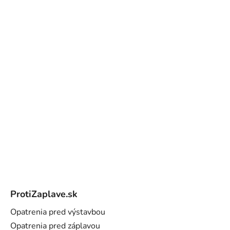
Z
á
ProtiZaplave.sk
p
ä
Opatrenia pred výstavbou
t
Opatrenia pred záplavou