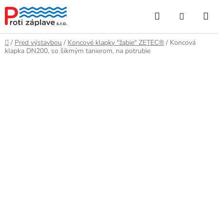
Prejsť
Hľadať
NÁKUP
na
obsah
KOŠÍK
Domov
/
Pred výstavbou
/
Koncové klapky "žabie" ZETEC®
/
Koncová
klapka DN200, so šikmým tanierom, na potrubie