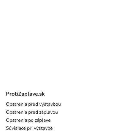
Z
á
ProtiZaplave.sk
p
ä
Opatrenia pred výstavbou
t
Opatrenia pred záplavou
i
Opatrenia po záplave
e
Súvisiace pri výstavbe