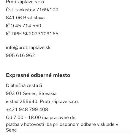
Proti záplave s.r.o.
Čsl. tankistov 7169/100
841 06 Bratislava
IČO 45 714 550
IČ DPH SK2023109165
info@protizaplave.sk
905 616 962
Expresné odberné miesto
Dialničná cesta 5
903 01 Senec, Slovakia
isklad 255640, Proti záplave s.r.o.
+421 948 799 408
Od 7:00 - 18:00 iba pracovné dni
platba v hotovosti iba pri osobnom odbere v sklade v
Senci