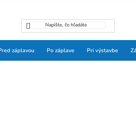
Pred záplavou
Po záplave
Pri výstavbe
Z