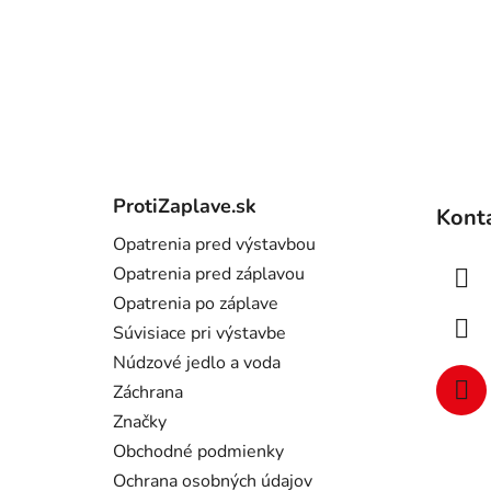
Z
á
ProtiZaplave.sk
Kont
p
Opatrenia pred výstavbou
ä
Opatrenia pred záplavou
t
Opatrenia po záplave
i
Súvisiace pri výstavbe
e
Núdzové jedlo a voda
Záchrana
Značky
Obchodné podmienky
Ochrana osobných údajov