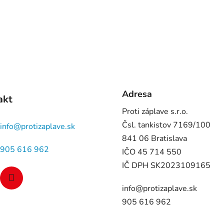
Adresa
akt
Proti záplave s.r.o.
Čsl. tankistov 7169/100
info
@
protizaplave.sk
841 06 Bratislava
905 616 962
IČO 45 714 550
IČ DPH SK2023109165
info@protizaplave.sk
905 616 962