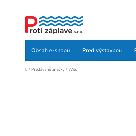
Prejsť
na
obsah
Obsah e-shopu
Pred výstavbou
Domov
/
Predávané značky
/
Wilo