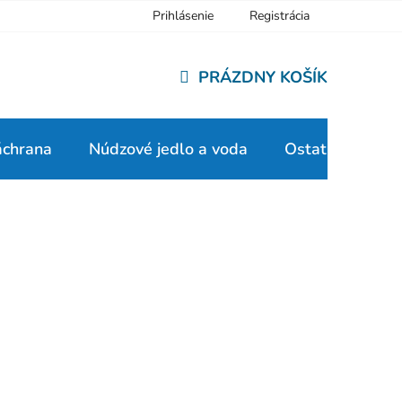
Prihlásenie
Registrácia
PRÁZDNY KOŠÍK
NÁKUPNÝ
KOŠÍK
áchrana
Núdzové jedlo a voda
Ostatné