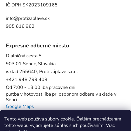
IČ DPH SK2023109165
info@protizaplave.sk
905 616 962
Expresné odberné miesto
Dialničná cesta 5
903 01 Senec, Slovakia
isklad 255640, Proti záplave s.r.o.
+421 948 799 408
Od 7:00 - 18:00 iba pracovné dni
platba v hotovosti iba pri osobnom odbere v sklade v
Senci
Google Maps
Tento web používa súbory cookie. Ďalším prechádzaním
tohto webu vyjadrujete súhlas s ich používaním. Viac