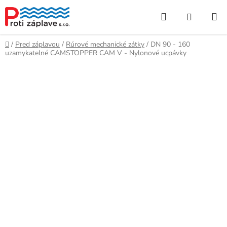
Prejsť
Hľadať
NÁKUP
na
obsah
KOŠÍK
Domov
/
Pred záplavou
/
Rúrové mechanické zátky
/
DN 90 - 160
uzamykatelné CAMSTOPPER CAM V - Nylonové ucpávky