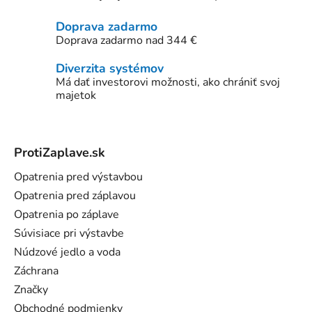
Doprava zadarmo
Doprava zadarmo nad 344 €
Diverzita systémov
Má dať investorovi možnosti, ako chrániť svoj
majetok
Z
á
ProtiZaplave.sk
p
ä
Opatrenia pred výstavbou
t
Opatrenia pred záplavou
i
Opatrenia po záplave
e
Súvisiace pri výstavbe
Núdzové jedlo a voda
Záchrana
Značky
Obchodné podmienky