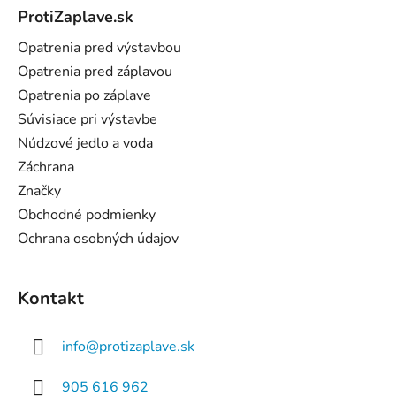
á
ProtiZaplave.sk
p
ä
Opatrenia pred výstavbou
t
Opatrenia pred záplavou
i
Opatrenia po záplave
e
Súvisiace pri výstavbe
Núdzové jedlo a voda
Záchrana
Značky
Obchodné podmienky
Ochrana osobných údajov
Kontakt
info
@
protizaplave.sk
905 616 962