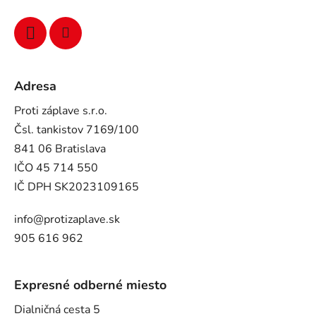
Adresa
Proti záplave s.r.o.
Čsl. tankistov 7169/100
841 06 Bratislava
IČO 45 714 550
IČ DPH SK2023109165
info@protizaplave.sk
905 616 962
Expresné odberné miesto
Dialničná cesta 5