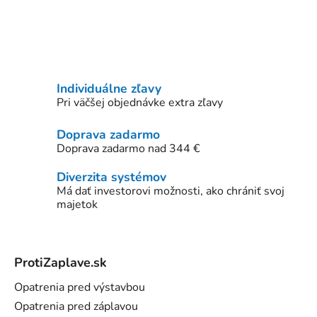
Individuálne zľavy
Pri väčšej objednávke extra zľavy
Doprava zadarmo
Doprava zadarmo nad 344 €
Diverzita systémov
Má dať investorovi možnosti, ako chrániť svoj
majetok
Z
á
ProtiZaplave.sk
p
ä
Opatrenia pred výstavbou
t
Opatrenia pred záplavou