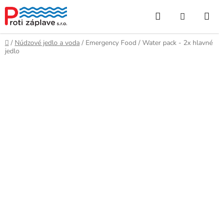
Prejsť
Hľadať
NÁKUP
na
obsah
KOŠÍK
Domov
/
Núdzové jedlo a voda
/
Emergency Food / Water pack - 2x hlavné
jedlo