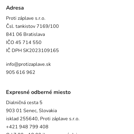
Adresa
Proti záplave s.r.o.
Čsl. tankistov 7169/100
841 06 Bratislava
IČO 45 714 550
IČ DPH SK2023109165
info@protizaplave.sk
905 616 962
Expresné odberné miesto
Dialničná cesta 5
903 01 Senec, Slovakia
isklad 255640, Proti záplave s.r.o.
+421 948 799 408