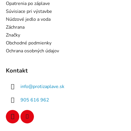
i
Opatrenia po záplave
e
Súvisiace pri výstavbe
Núdzové jedlo a voda
Záchrana
Značky
Obchodné podmienky
Ochrana osobných údajov
Kontakt
info
@
protizaplave.sk
905 616 962