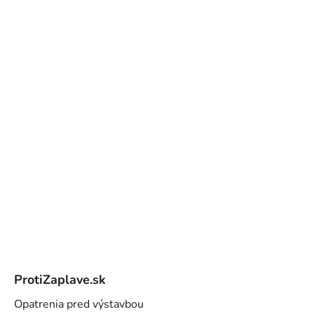
Z
á
ProtiZaplave.sk
p
ä
Opatrenia pred výstavbou