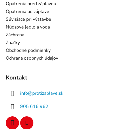
t
Opatrenia pred záplavou
i
Opatrenia po záplave
e
Súvisiace pri výstavbe
Núdzové jedlo a voda
Záchrana
Značky
Obchodné podmienky
Ochrana osobných údajov
Kontakt
info
@
protizaplave.sk
905 616 962