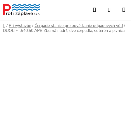
Prejsť
Hľadať
NÁKUP
na
obsah
KOŠÍK
Domov
/
Pri výstavbe
/
Čerpacie stanice pre odvádzanie odpadových vôd
/
DUOLIFT.540.50.APB Zberná nádrž, dve čerpadla, suterén a pivnica