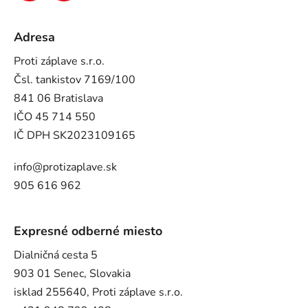
Adresa
Proti záplave s.r.o.
Čsl. tankistov 7169/100
841 06 Bratislava
IČO 45 714 550
IČ DPH SK2023109165
info@protizaplave.sk
905 616 962
Expresné odberné miesto
Dialničná cesta 5
903 01 Senec, Slovakia
isklad 255640, Proti záplave s.r.o.