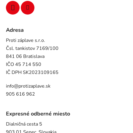
Adresa
Proti záplave s.r.o.
Čsl. tankistov 7169/100
841 06 Bratislava
IČO 45 714 550
IČ DPH SK2023109165
info@protizaplave.sk
905 616 962
Expresné odberné miesto
Dialničná cesta 5
903 01 Senec, Slovakia