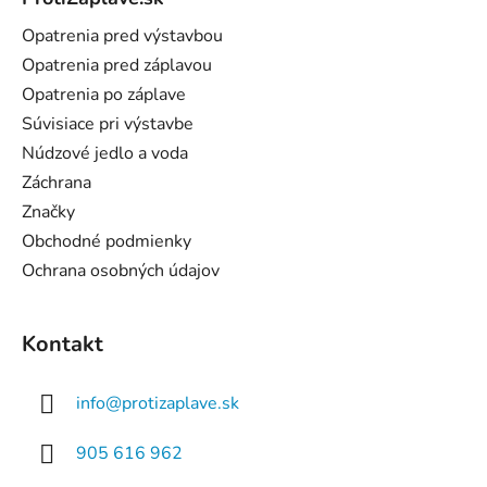
p
ä
Opatrenia pred výstavbou
t
Opatrenia pred záplavou
i
Opatrenia po záplave
e
Súvisiace pri výstavbe
Núdzové jedlo a voda
Záchrana
Značky
Obchodné podmienky
Ochrana osobných údajov
Kontakt
info
@
protizaplave.sk
905 616 962