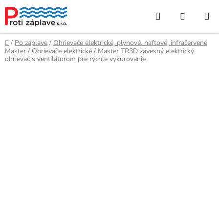
Prejsť
Hľadať
NÁKUP
na
obsah
KOŠÍK
Domov
/
Po záplave
/
Ohrievače elektrické, plynové, naftové, infračervené
Master
/
Ohrievače elektrické
/
Master TR3D závesný elektrický
ohrievač s ventilátorom pre rýchle vykurovanie