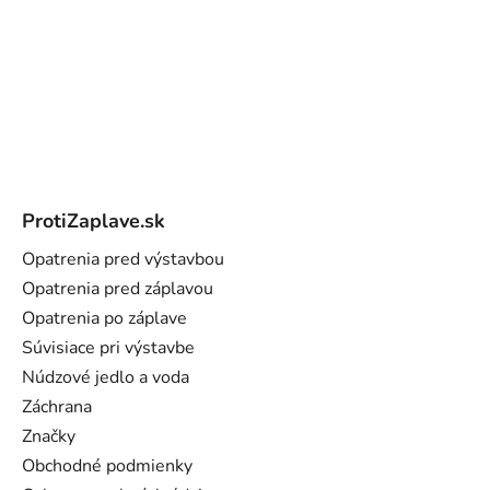
Z
á
ProtiZaplave.sk
p
ä
Opatrenia pred výstavbou
t
Opatrenia pred záplavou
i
Opatrenia po záplave
e
Súvisiace pri výstavbe
Núdzové jedlo a voda
Záchrana
Značky
Obchodné podmienky