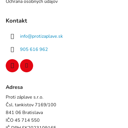
Ochrana osobných údajov
Kontakt
info
@
protizaplave.sk
905 616 962
Adresa
Proti záplave s.r.o.
Čsl. tankistov 7169/100
841 06 Bratislava
IČO 45 714 550