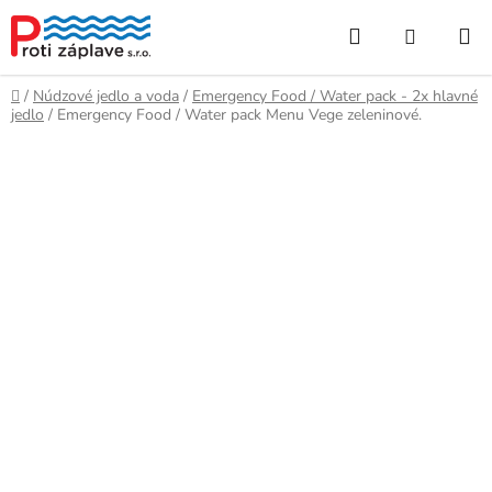
Prejsť
Hľadať
NÁKUP
na
obsah
KOŠÍK
Domov
/
Núdzové jedlo a voda
/
Emergency Food / Water pack - 2x hlavné
jedlo
/
Emergency Food / Water pack Menu Vege zeleninové.