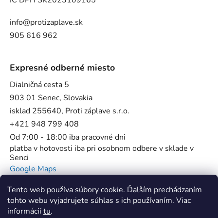
IČ DPH SK2023109165
info@protizaplave.sk
905 616 962
Expresné odberné miesto
Dialničná cesta 5
903 01 Senec, Slovakia
isklad 255640, Proti záplave s.r.o.
+421 948 799 408
Od 7:00 - 18:00 iba pracovné dni
platba v hotovosti iba pri osobnom odbere v sklade v
Senci
Google Maps
Tento web používa súbory cookie. Ďalším prechádzaním
tohto webu vyjadrujete súhlas s ich používaním. Viac
informácií
tu
.
Flowstop - Proti povodňové bariéry //