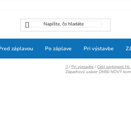
Pred záplavou
Po záplave
Pri výstavbe
Z
Domov
/
Pri výstavbe
/
Celý sortiment HL
Zápachový uzáver DN50 NOVÝ kom