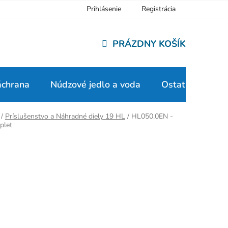
Prihlásenie
Registrácia
PRÁZDNY KOŠÍK
NÁKUPNÝ
KOŠÍK
áchrana
Núdzové jedlo a voda
Ostatné
/
Príslušenstvo a Náhradné diely 19 HL
/
HL050.0EN -
plet