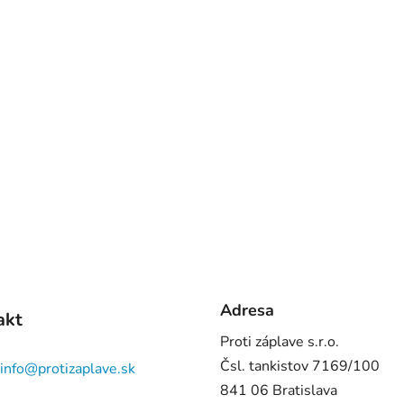
Adresa
akt
Proti záplave s.r.o.
Čsl. tankistov 7169/100
info
@
protizaplave.sk
841 06 Bratislava