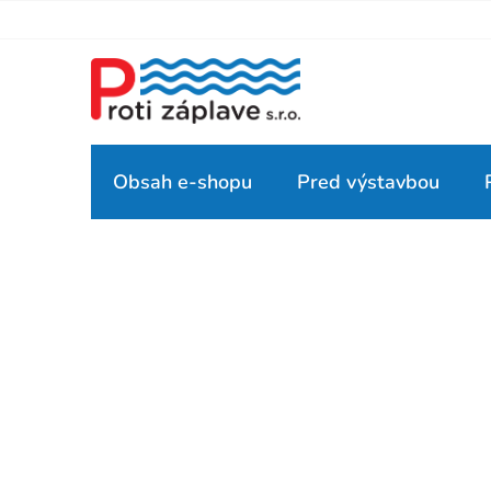
Prejsť
na
obsah
Obsah e-shopu
Pred výstavbou