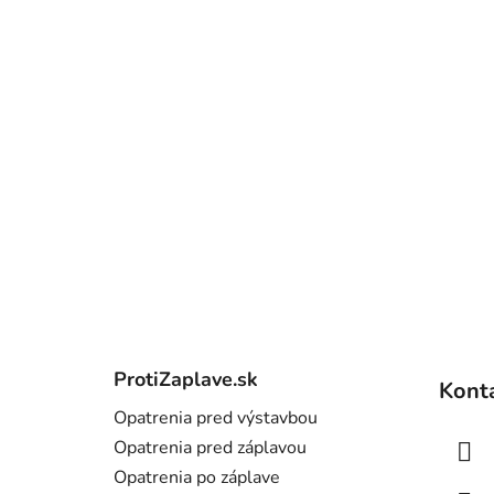
Z
á
ProtiZaplave.sk
Kont
p
Opatrenia pred výstavbou
ä
Opatrenia pred záplavou
t
Opatrenia po záplave