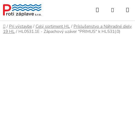
Prejsť
Hľadať
NÁKUP
na
obsah
KOŠÍK
Domov
/
Pri výstavbe
/
Celý sortiment HL
/
Príslušenstvo a Náhradné diely
19 HL
/
HL0531.1E - Zápachový uzáver "PRIMUS" k HL531(.0)