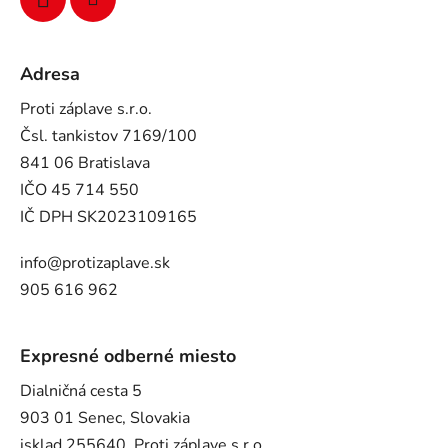
Adresa
Proti záplave s.r.o.
Čsl. tankistov 7169/100
841 06 Bratislava
IČO 45 714 550
IČ DPH SK2023109165
info@protizaplave.sk
905 616 962
Expresné odberné miesto
Dialničná cesta 5
903 01 Senec, Slovakia
isklad 255640, Proti záplave s.r.o.