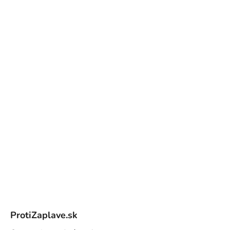
Z
á
ProtiZaplave.sk
p