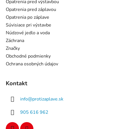
ä
Opatrenia pred výstavbou
t
Opatrenia pred záplavou
i
Opatrenia po záplave
e
Súvisiace pri výstavbe
Núdzové jedlo a voda
Záchrana
Značky
Obchodné podmienky
Ochrana osobných údajov
Kontakt
info
@
protizaplave.sk
905 616 962