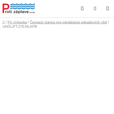
Prejsť
Hľadať
NÁKUP
na
obsah
KOŠÍK
Domov
/
Pri výstavbe
/
Čerpacie stanice pre odvádzanie odpadových vôd
/
UNOLIFT.270.50.APB