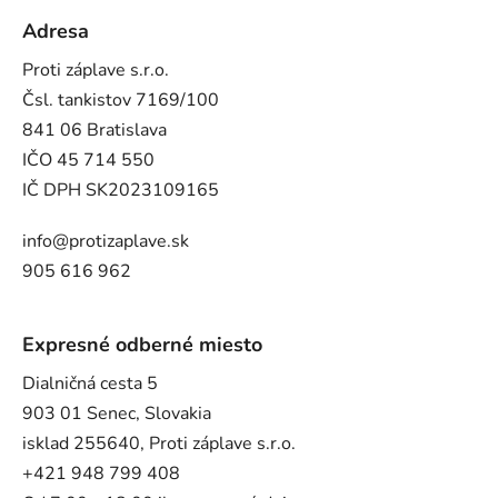
Adresa
Proti záplave s.r.o.
Čsl. tankistov 7169/100
841 06 Bratislava
IČO 45 714 550
IČ DPH SK2023109165
info@protizaplave.sk
905 616 962
Expresné odberné miesto
Dialničná cesta 5
903 01 Senec, Slovakia
isklad 255640, Proti záplave s.r.o.
+421 948 799 408