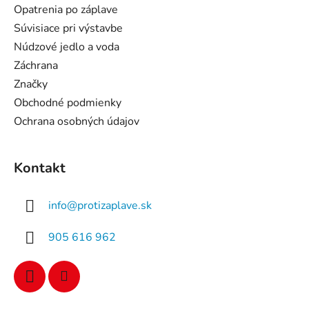
i
Opatrenia po záplave
e
Súvisiace pri výstavbe
Núdzové jedlo a voda
Záchrana
Značky
Obchodné podmienky
Ochrana osobných údajov
Kontakt
info
@
protizaplave.sk
905 616 962