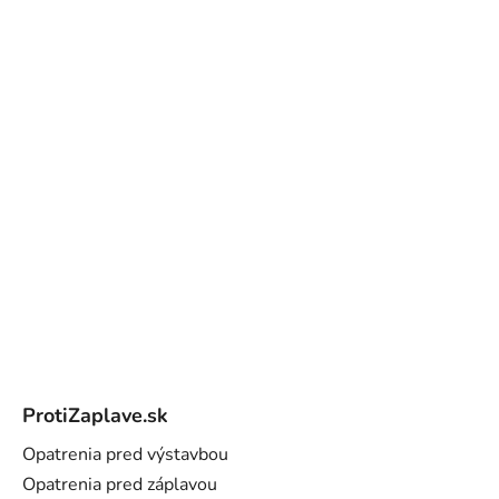
Z
á
ProtiZaplave.sk
p
ä
Opatrenia pred výstavbou
t
Opatrenia pred záplavou