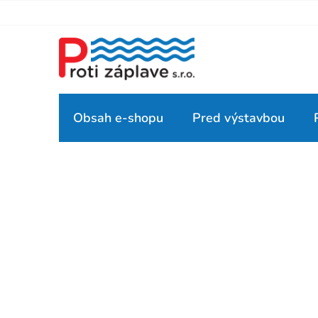
Prejsť
na
obsah
Obsah e-shopu
Pred výstavbou