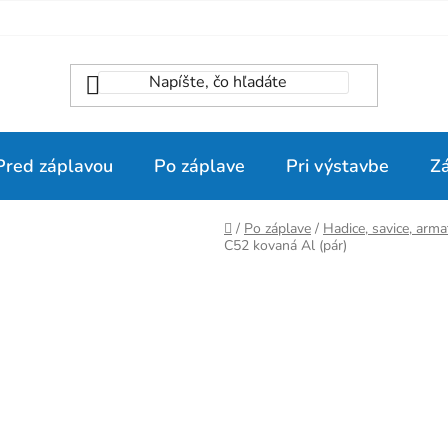
Pred záplavou
Po záplave
Pri výstavbe
Z
Domov
/
Po záplave
/
Hadice, savice, arma
C52 kovaná Al (pár)