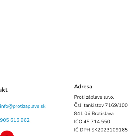
Adresa
akt
Proti záplave s.r.o.
Čsl. tankistov 7169/100
info
@
protizaplave.sk
841 06 Bratislava
905 616 962
IČO 45 714 550
IČ DPH SK2023109165