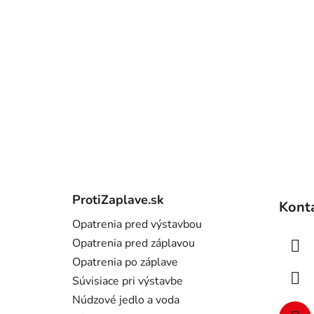
Z
á
ProtiZaplave.sk
Kont
p
Opatrenia pred výstavbou
ä
Opatrenia pred záplavou
t
Opatrenia po záplave
i
Súvisiace pri výstavbe
e
Núdzové jedlo a voda