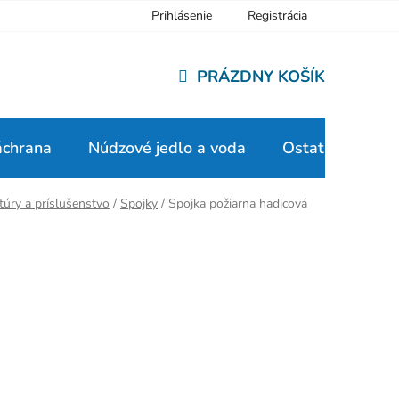
Prihlásenie
Registrácia
PRÁZDNY KOŠÍK
NÁKUPNÝ
KOŠÍK
áchrana
Núdzové jedlo a voda
Ostatné
túry a príslušenstvo
/
Spojky
/
Spojka požiarna hadicová