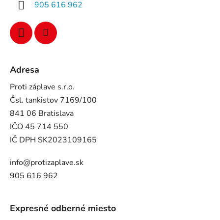
905 616 962
Adresa
Proti záplave s.r.o.
Čsl. tankistov 7169/100
841 06 Bratislava
IČO 45 714 550
IČ DPH SK2023109165
info@protizaplave.sk
905 616 962
Expresné odberné miesto