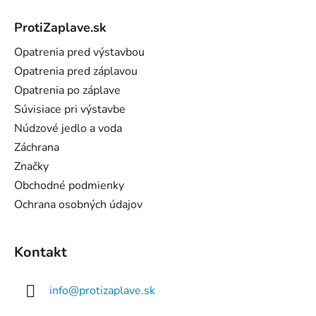
á
ProtiZaplave.sk
p
ä
Opatrenia pred výstavbou
t
Opatrenia pred záplavou
i
Opatrenia po záplave
e
Súvisiace pri výstavbe
Núdzové jedlo a voda
Záchrana
Značky
Obchodné podmienky
Ochrana osobných údajov
Kontakt
info
@
protizaplave.sk