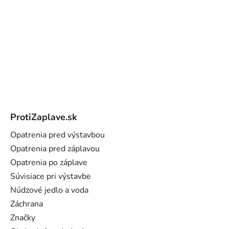
Z
á
ProtiZaplave.sk
p
ä
Opatrenia pred výstavbou
t
Opatrenia pred záplavou
i
Opatrenia po záplave
e
Súvisiace pri výstavbe
Núdzové jedlo a voda
Záchrana
Značky