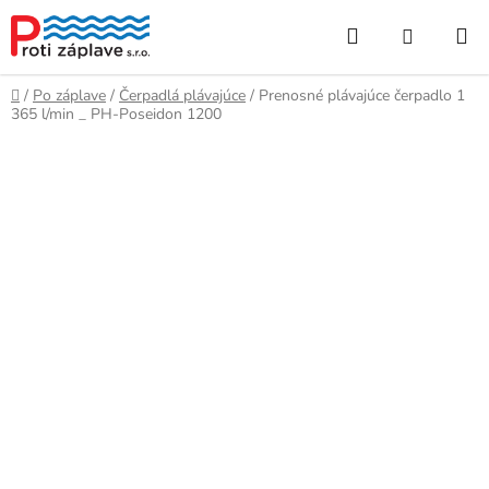
Prejsť
Hľadať
NÁKUP
na
obsah
KOŠÍK
Domov
/
Po záplave
/
Čerpadlá plávajúce
/
Prenosné plávajúce čerpadlo 1
365 l/min _ PH-Poseidon 1200