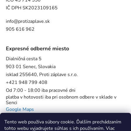
IČO 45 714 550
IČ DPH SK2023109165
info@protizaplave.sk
905 616 962
Expresné odberné miesto
Dialničná cesta 5
903 01 Senec, Slovakia
isklad 255640, Proti záplave s.r.o.
+421 948 799 408
Od 7:00 - 18:00 iba pracovné dni
platba v hotovosti iba pri osobnom odbere v sklade v
Senci
Google Maps
Tento web používa súbory cookie. Ďalším prechádzaním
tohto webu vyjadrujete súhlas s ich používaním. Viac