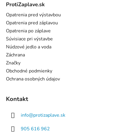
ProtiZaplave.sk
p
ä
Opatrenia pred výstavbou
t
Opatrenia pred záplavou
i
Opatrenia po záplave
e
Súvisiace pri výstavbe
Núdzové jedlo a voda
Záchrana
Značky
Obchodné podmienky
Ochrana osobných údajov
Kontakt
info
@
protizaplave.sk
905 616 962