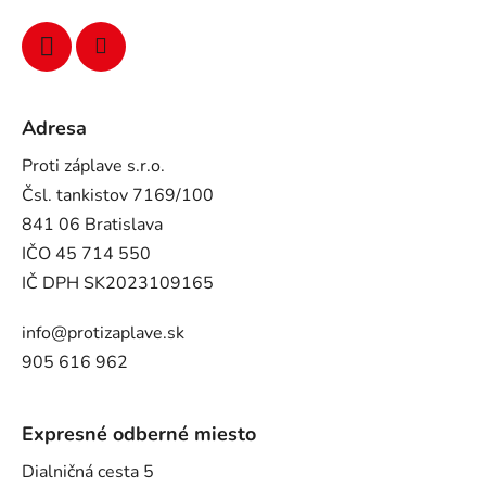
Adresa
Proti záplave s.r.o.
Čsl. tankistov 7169/100
841 06 Bratislava
IČO 45 714 550
IČ DPH SK2023109165
info@protizaplave.sk
905 616 962
Expresné odberné miesto
Dialničná cesta 5