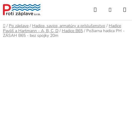
Prejsť
Hľadať
NÁKUP
na
obsah
KOŠÍK
Domov
/
Po záplave
/
Hadice, savice, armatúry a príslušenstvo
/
Hadice
Pavliš a Hartmann - A, B, C, D
/
Hadice B65
/
Požiarna hadica PH -
ZÁSAH B65 - bez spojky 20m