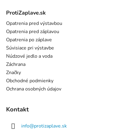
Z
á
ProtiZaplave.sk
p
ä
Opatrenia pred výstavbou
t
Opatrenia pred záplavou
i
Opatrenia po záplave
e
Súvisiace pri výstavbe
Núdzové jedlo a voda
Záchrana
Značky
Obchodné podmienky
Ochrana osobných údajov
Kontakt
info
@
protizaplave.sk