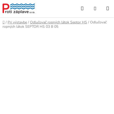
Prejsť
Hľadať
NÁKUP
na
obsah
KOŠÍK
Domov
/
Pri výstavbe
/
Odlučovač ropných látok Septor HS
/
Odlučovač
ropných látok SEPTOR HS 03 B 05