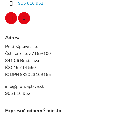
905 616 962
Adresa
Proti záplave s.r.o.
Čsl. tankistov 7169/100
841 06 Bratislava
IČO 45 714 550
IČ DPH SK2023109165
info@protizaplave.sk
905 616 962
Expresné odberné miesto