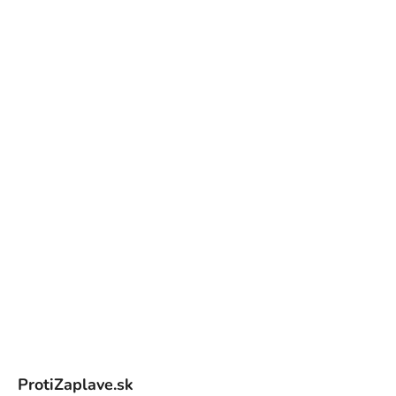
Z
á
ProtiZaplave.sk
p