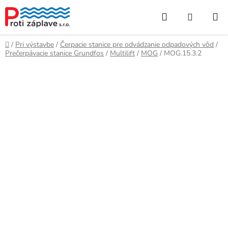
Prejsť
Hľadať
NÁKUP
na
obsah
KOŠÍK
Domov
/
Pri výstavbe
/
Čerpacie stanice pre odvádzanie odpadových vôd
/
Prečerpávacie stanice Grundfos
/
Multilift
/
MOG
/
MOG.15.3.2