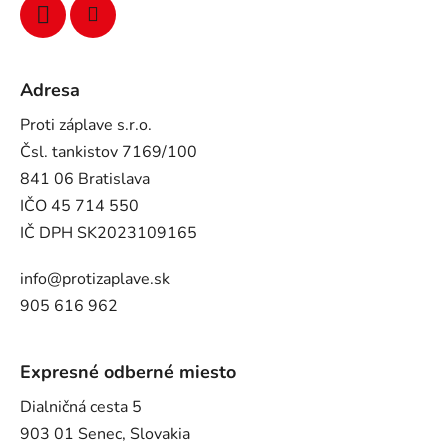
Adresa
Proti záplave s.r.o.
Čsl. tankistov 7169/100
841 06 Bratislava
IČO 45 714 550
IČ DPH SK2023109165
info@protizaplave.sk
905 616 962
Expresné odberné miesto
Dialničná cesta 5
903 01 Senec, Slovakia