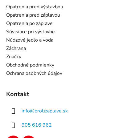
ä
Opatrenia pred výstavbou
t
Opatrenia pred záplavou
i
Opatrenia po záplave
e
Súvisiace pri výstavbe
Núdzové jedlo a voda
Záchrana
Značky
Obchodné podmienky
Ochrana osobných údajov
Kontakt
info
@
protizaplave.sk
905 616 962