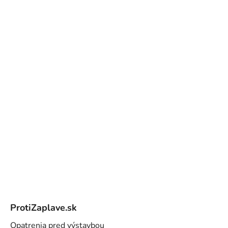
Z
á
ProtiZaplave.sk
p
ä
Opatrenia pred výstavbou