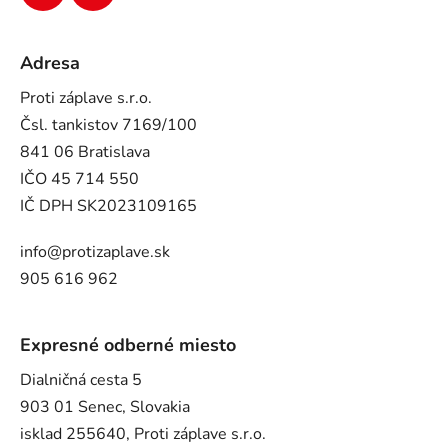
Adresa
Proti záplave s.r.o.
Čsl. tankistov 7169/100
841 06 Bratislava
IČO 45 714 550
IČ DPH SK2023109165
info@protizaplave.sk
905 616 962
Expresné odberné miesto
Dialničná cesta 5
903 01 Senec, Slovakia
isklad 255640, Proti záplave s.r.o.