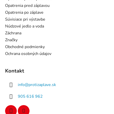
t
Opatrenia pred záplavou
i
Opatrenia po záplave
e
Súvisiace pri výstavbe
Núdzové jedlo a voda
Záchrana
Značky
Obchodné podmienky
Ochrana osobných údajov
Kontakt
info
@
protizaplave.sk
905 616 962