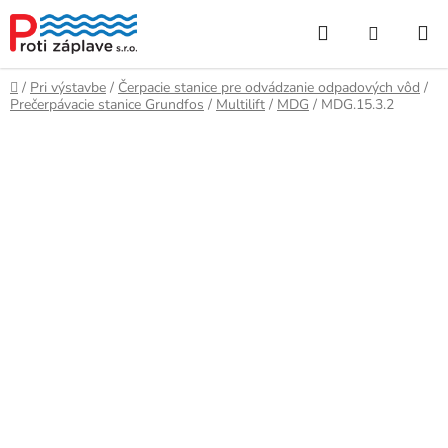
Prejsť
Hľadať
NÁKUP
na
obsah
KOŠÍK
Domov
/
Pri výstavbe
/
Čerpacie stanice pre odvádzanie odpadových vôd
/
Prečerpávacie stanice Grundfos
/
Multilift
/
MDG
/
MDG.15.3.2