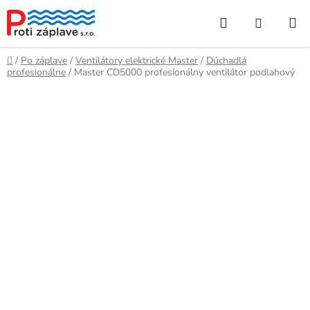
Prejsť
Hľadať
NÁKUP
na
obsah
KOŠÍK
Domov
/
Po záplave
/
Ventilátory elektrické Master
/
Dúchadlá
profesionálne
/
Master CD5000 profesionálny ventilátor podlahový