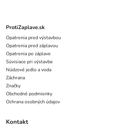
Z
á
ProtiZaplave.sk
p
ä
Opatrenia pred výstavbou
t
Opatrenia pred záplavou
i
Opatrenia po záplave
e
Súvisiace pri výstavbe
Núdzové jedlo a voda
Záchrana
Značky
Obchodné podmienky
Ochrana osobných údajov
Kontakt