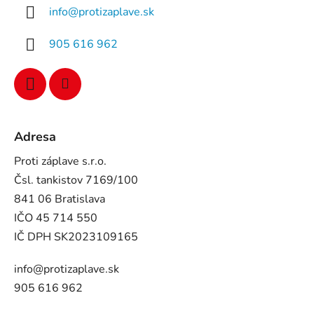
info
@
protizaplave.sk
905 616 962
Adresa
Proti záplave s.r.o.
Čsl. tankistov 7169/100
841 06 Bratislava
IČO 45 714 550
IČ DPH SK2023109165
info@protizaplave.sk
905 616 962