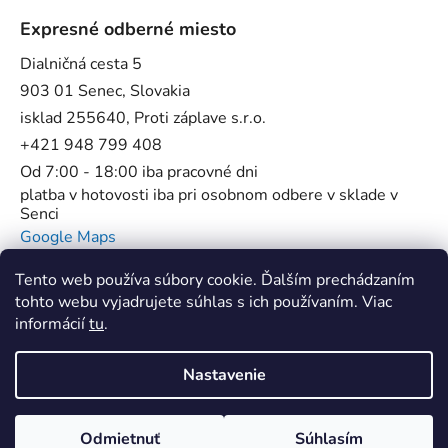
Expresné odberné miesto
Dialničná cesta 5
903 01 Senec, Slovakia
isklad 255640, Proti záplave s.r.o.
+421 948 799 408
Od 7:00 - 18:00 iba pracovné dni
platba v hotovosti iba pri osobnom odbere v sklade v
Senci
Google Maps
Tento web používa súbory cookie. Ďalším prechádzaním
tohto webu vyjadrujete súhlas s ich používaním. Viac
informácií
tu
.
Flowstop - Proti povodňové bariéry //
SUP Star Pump - Špecialista na pumpy
Nastavenie
Vytvoril Shoptet
Odmietnuť
Súhlasím