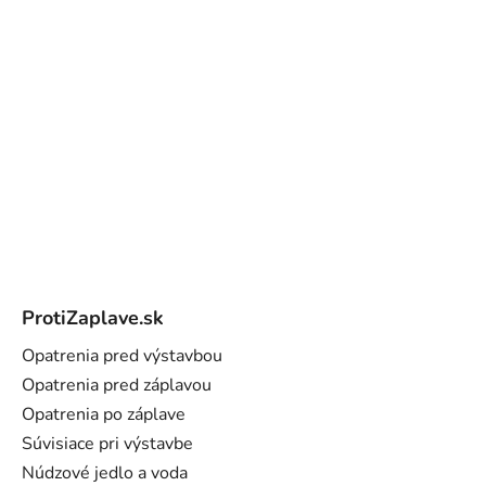
Z
á
ProtiZaplave.sk
p
ä
Opatrenia pred výstavbou
t
Opatrenia pred záplavou
i
Opatrenia po záplave
e
Súvisiace pri výstavbe
Núdzové jedlo a voda