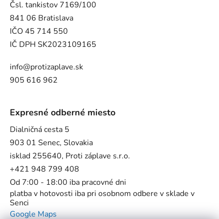
Čsl. tankistov 7169/100
841 06 Bratislava
IČO 45 714 550
IČ DPH SK2023109165
info@protizaplave.sk
905 616 962
Expresné odberné miesto
Dialničná cesta 5
903 01 Senec, Slovakia
isklad 255640, Proti záplave s.r.o.
+421 948 799 408
Od 7:00 - 18:00 iba pracovné dni
platba v hotovosti iba pri osobnom odbere v sklade v
Senci
Google Maps