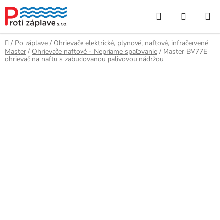
Prejsť
Hľadať
NÁKUP
na
obsah
KOŠÍK
Domov
/
Po záplave
/
Ohrievače elektrické, plynové, naftové, infračervené
Master
/
Ohrievače naftové - Nepriame spaľovanie
/
Master BV77E
ohrievač na naftu s zabudovanou palivovou nádržou