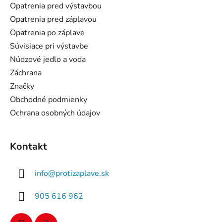
ä
Opatrenia pred výstavbou
t
Opatrenia pred záplavou
i
Opatrenia po záplave
e
Súvisiace pri výstavbe
Núdzové jedlo a voda
Záchrana
Značky
Obchodné podmienky
Ochrana osobných údajov
Kontakt
info
@
protizaplave.sk
905 616 962