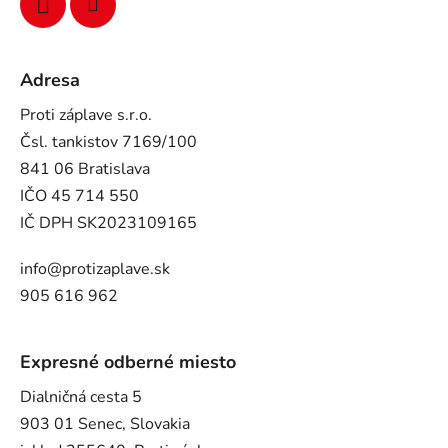
Adresa
Proti záplave s.r.o.
Čsl. tankistov 7169/100
841 06 Bratislava
IČO 45 714 550
IČ DPH SK2023109165
info@protizaplave.sk
905 616 962
Expresné odberné miesto
Dialničná cesta 5
903 01 Senec, Slovakia