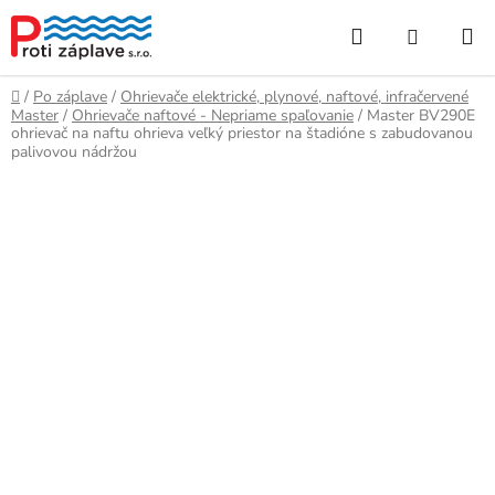
Prejsť
Hľadať
NÁKUP
na
obsah
KOŠÍK
Domov
/
Po záplave
/
Ohrievače elektrické, plynové, naftové, infračervené
Master
/
Ohrievače naftové - Nepriame spaľovanie
/
Master BV290E
ohrievač na naftu ohrieva veľký priestor na štadióne s zabudovanou
palivovou nádržou