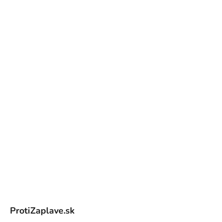
Z
á
ProtiZaplave.sk
p