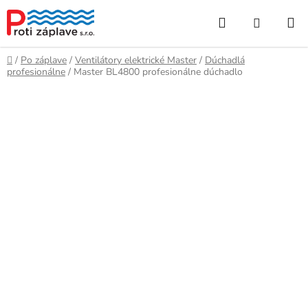
Prejsť
Hľadať
NÁKUP
na
obsah
KOŠÍK
Domov
/
Po záplave
/
Ventilátory elektrické Master
/
Dúchadlá
profesionálne
/
Master BL4800 profesionálne dúchadlo