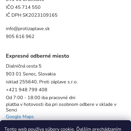
IČO 45 714 550
IČ DPH SK2023109165
info@protizaplave.sk
905 616 962
Expresné odberné miesto
Dialničná cesta 5
903 01 Senec, Slovakia
isklad 255640, Proti záplave s.r.o.
+421 948 799 408
Od 7:00 - 18:00 iba pracovné dni
platba v hotovosti iba pri osobnom odbere v sklade v
Senci
Google Maps
Tento web používa súbory cookie. Ďalším prechádzaním