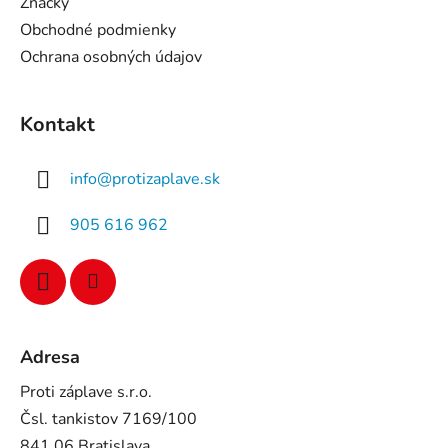
Značky
Obchodné podmienky
Ochrana osobných údajov
Kontakt
info
@
protizaplave.sk
905 616 962
Adresa
Proti záplave s.r.o.
Čsl. tankistov 7169/100
841 06 Bratislava