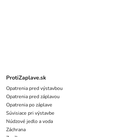
Z
á
ProtiZaplave.sk
p
ä
Opatrenia pred výstavbou
t
Opatrenia pred záplavou
i
Opatrenia po záplave
e
Súvisiace pri výstavbe
Núdzové jedlo a voda
Záchrana