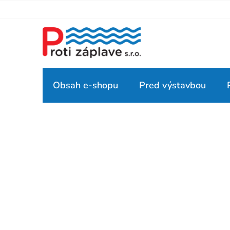
Prejsť
na
obsah
Obsah e-shopu
Pred výstavbou