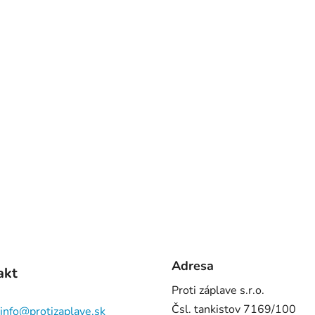
Adresa
akt
Proti záplave s.r.o.
Čsl. tankistov 7169/100
info
@
protizaplave.sk