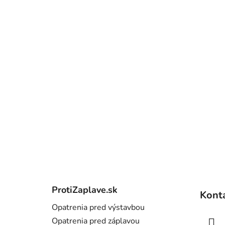
Z
á
ProtiZaplave.sk
Kont
p
Opatrenia pred výstavbou
ä
Opatrenia pred záplavou