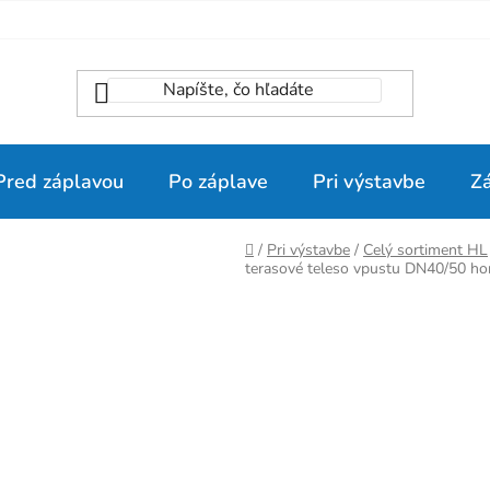
Pred záplavou
Po záplave
Pri výstavbe
Z
Domov
/
Pri výstavbe
/
Celý sortiment HL
terasové teleso vpustu DN40/50 hor