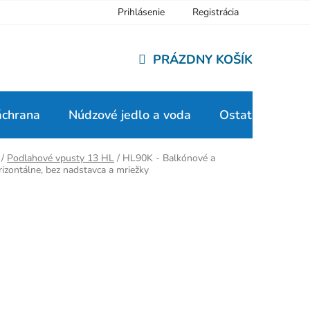
Prihlásenie
Registrácia
PRÁZDNY KOŠÍK
NÁKUPNÝ
KOŠÍK
áchrana
Núdzové jedlo a voda
Ostatné
/
Podlahové vpusty 13 HL
/
HL90K - Balkónové a
izontálne, bez nadstavca a mriežky