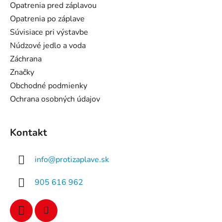
t
Opatrenia pred záplavou
i
Opatrenia po záplave
e
Súvisiace pri výstavbe
Núdzové jedlo a voda
Záchrana
Značky
Obchodné podmienky
Ochrana osobných údajov
Kontakt
info
@
protizaplave.sk
905 616 962