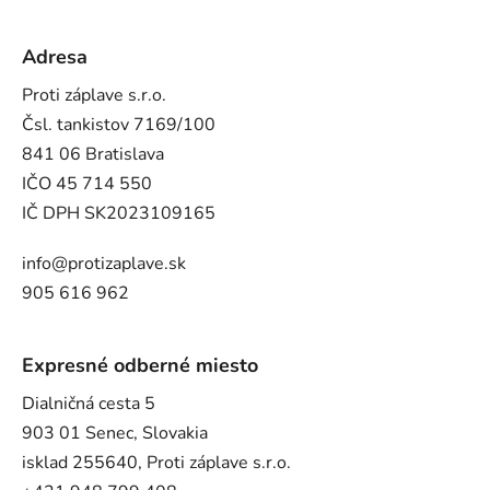
Adresa
Proti záplave s.r.o.
Čsl. tankistov 7169/100
841 06 Bratislava
IČO 45 714 550
IČ DPH SK2023109165
info@protizaplave.sk
905 616 962
Expresné odberné miesto
Dialničná cesta 5
903 01 Senec, Slovakia
isklad 255640, Proti záplave s.r.o.