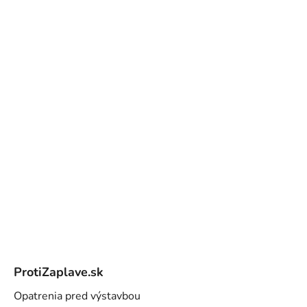
Z
á
ProtiZaplave.sk
p
ä
Opatrenia pred výstavbou