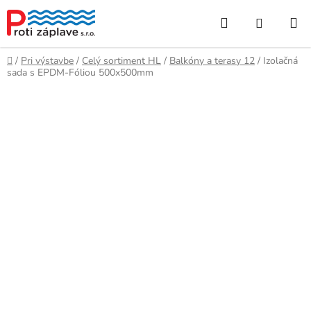
Prejsť
Hľadať
NÁKUP
na
obsah
KOŠÍK
Domov
/
Pri výstavbe
/
Celý sortiment HL
/
Balkóny a terasy 12
/
Izolačná
sada s EPDM-Fóliou 500x500mm