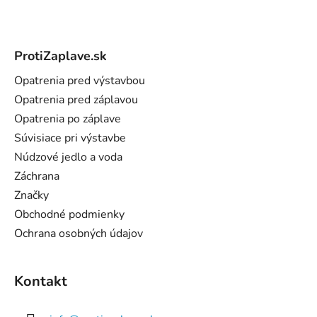
Z
á
ProtiZaplave.sk
p
ä
Opatrenia pred výstavbou
t
Opatrenia pred záplavou
i
Opatrenia po záplave
e
Súvisiace pri výstavbe
Núdzové jedlo a voda
Záchrana
Značky
Obchodné podmienky
Ochrana osobných údajov
Kontakt