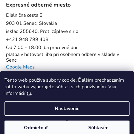
Expresné odberné miesto
Dialničná cesta 5
903 01 Senec, Slovakia
isklad 255640, Proti záplave s.r.o.
+421 948 799 408
Od 7:00 - 18:00 iba pracovné dni
platba v hotovosti iba pri osobnom odbere v sklade v
Senci
Google Maps
Tento web používa súbory cookie. Ďalším prechádzaním
tohto webu vyjadrujete súhlas s ich používaním. Viac
informácií
tu
.
Flowstop - Proti povodňové bariéry //
SUP Star Pump - Špecialista na pumpy
Nastavenie
Vytvoril Shoptet
Odmietnuť
Súhlasím
Copyright 2026
ProtiZaplave.sk
. Všetky práva