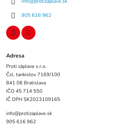
info
@
protizaplave.sk
905 616 962
Adresa
Proti záplave s.r.o.
Čsl. tankistov 7169/100
841 06 Bratislava
IČO 45 714 550
IČ DPH SK2023109165
info@protizaplave.sk
905 616 962