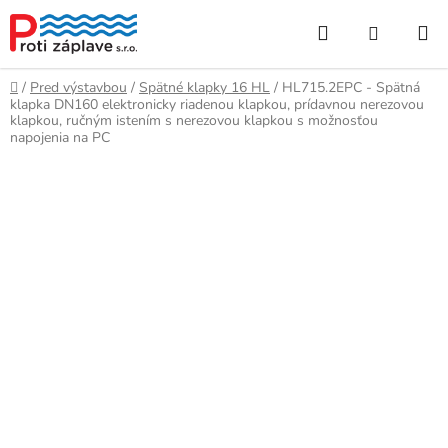
Prejsť
Hľadať
NÁKUP
na
obsah
KOŠÍK
Domov
/
Pred výstavbou
/
Spätné klapky 16 HL
/
HL715.2EPC - Spätná
klapka DN160 elektronicky riadenou klapkou, prídavnou nerezovou
klapkou, ručným istením s nerezovou klapkou s možnosťou
napojenia na PC