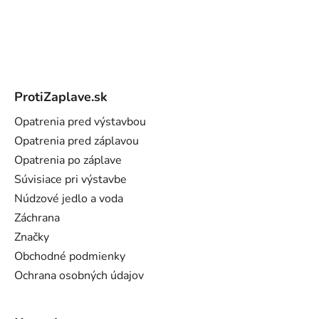
Z
á
ProtiZaplave.sk
p
ä
Opatrenia pred výstavbou
t
Opatrenia pred záplavou
i
Opatrenia po záplave
e
Súvisiace pri výstavbe
Núdzové jedlo a voda
Záchrana
Značky
Obchodné podmienky
Ochrana osobných údajov