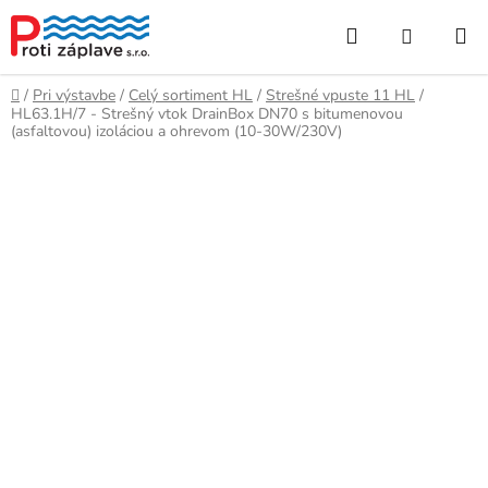
Prejsť
Hľadať
NÁKUP
na
obsah
KOŠÍK
Domov
/
Pri výstavbe
/
Celý sortiment HL
/
Strešné vpuste 11 HL
/
HL63.1H/7 - Strešný vtok DrainBox DN70 s bitumenovou
(asfaltovou) izoláciou a ohrevom (10-30W/230V)