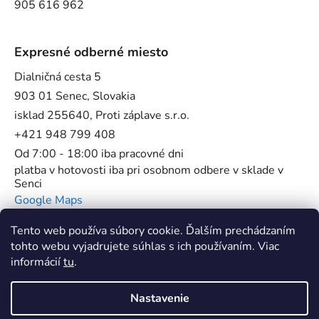
905 616 962
Expresné odberné miesto
Dialničná cesta 5
903 01 Senec, Slovakia
isklad 255640, Proti záplave s.r.o.
+421 948 799 408
Od 7:00 - 18:00 iba pracovné dni
platba v hotovosti iba pri osobnom odbere v sklade v
Senci
Google Maps
Tento web používa súbory cookie. Ďalším prechádzaním
tohto webu vyjadrujete súhlas s ich používaním. Viac
informácií
tu
.
Flowstop - Proti povodňové bariéry //
SUP Star Pump - Špecialista na pumpy
Nastavenie