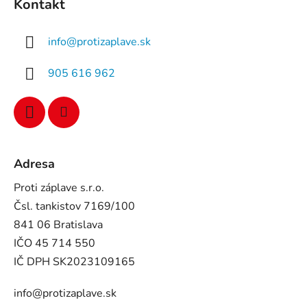
Kontakt
info
@
protizaplave.sk
905 616 962
Adresa
Proti záplave s.r.o.
Čsl. tankistov 7169/100
841 06 Bratislava
IČO 45 714 550
IČ DPH SK2023109165
info@protizaplave.sk