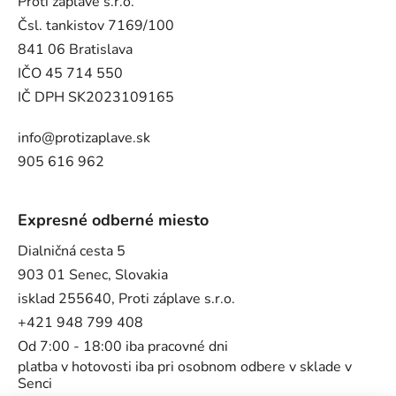
Proti záplave s.r.o.
Čsl. tankistov 7169/100
841 06 Bratislava
IČO 45 714 550
IČ DPH SK2023109165
info@protizaplave.sk
905 616 962
Expresné odberné miesto
Dialničná cesta 5
903 01 Senec, Slovakia
isklad 255640, Proti záplave s.r.o.
+421 948 799 408
Od 7:00 - 18:00 iba pracovné dni
platba v hotovosti iba pri osobnom odbere v sklade v
Senci