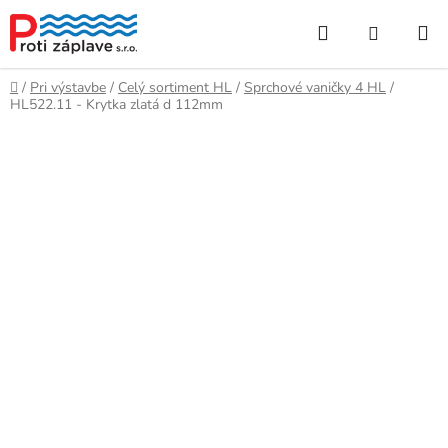
Prejsť
Hľadať
NÁKUP
na
obsah
KOŠÍK
Domov
/
Pri výstavbe
/
Celý sortiment HL
/
Sprchové vaničky 4 HL
/
HL522.11 - Krytka zlatá d 112mm