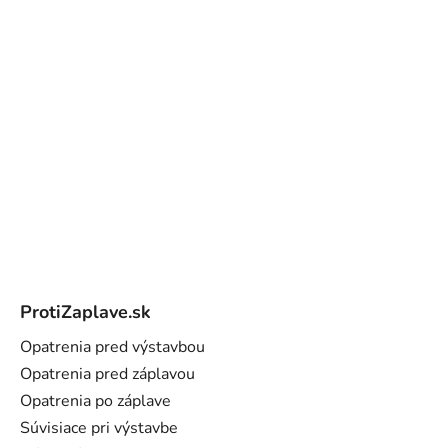
Z
á
ProtiZaplave.sk
p
ä
Opatrenia pred výstavbou
t
Opatrenia pred záplavou
i
Opatrenia po záplave
e
Súvisiace pri výstavbe