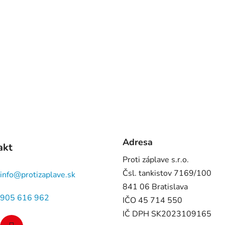
Adresa
akt
Proti záplave s.r.o.
Čsl. tankistov 7169/100
info
@
protizaplave.sk
841 06 Bratislava
905 616 962
IČO 45 714 550
IČ DPH SK2023109165