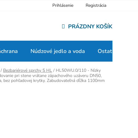
Prihlásenie
Registrácia
PRÁZDNY KOŠÍK
NÁKUPNÝ
KOŠÍK
áchrana
Núdzové jedlo a voda
Ostatné
/
Bezbariérové sprchy 5 HL
/
HL50WU.0/110 - Nízky
udovanie pri stene vrátane zápachového uzáveru DN50,
a, bez pohľadovej krytky. Zabudovateľná dĺžka 1100mm