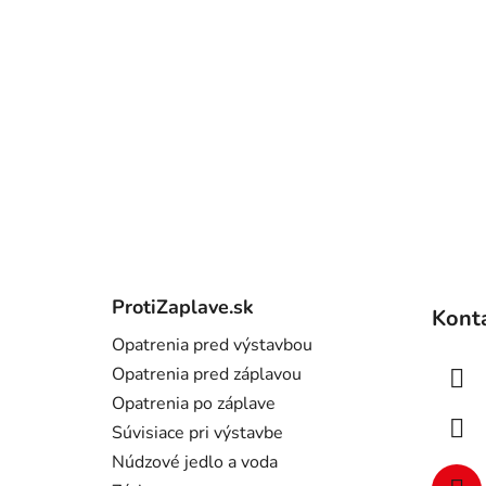
Z
á
ProtiZaplave.sk
Kont
p
Opatrenia pred výstavbou
ä
Opatrenia pred záplavou
t
Opatrenia po záplave
i
Súvisiace pri výstavbe
e
Núdzové jedlo a voda