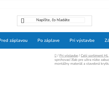
Pred záplavou
Po záplave
Pri výstavbe
Z
Domov
/
Pri výstavbe
/
Celý sortiment HL
sprchovací žľab pre ultra nízke zab
montážny materiál a stavebná krytk