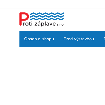
Prejsť
na
obsah
Obsah e-shopu
Pred výstavbou