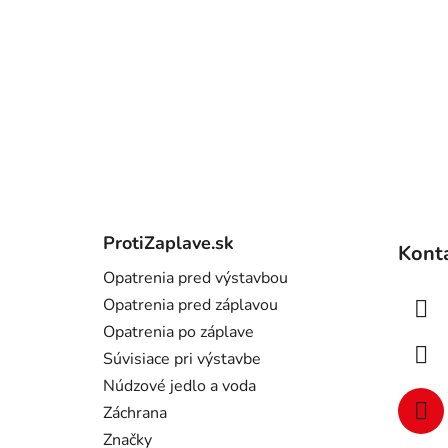
Z
á
ProtiZaplave.sk
Kont
p
Opatrenia pred výstavbou
ä
Opatrenia pred záplavou
t
Opatrenia po záplave
i
Súvisiace pri výstavbe
e
Núdzové jedlo a voda
Záchrana
Značky