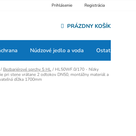
Prihlásenie
Registrácia
PRÁZDNY KOŠÍK
NÁKUPNÝ
KOŠÍK
áchrana
Núdzové jedlo a voda
Ostatné
/
Bezbariérové sprchy 5 HL
/
HL50WF.0/170 - Nízky
ie pri stene vrátane 2 odtokov DN50, montážny materiál a
ovateľná dĺžka 1700mm