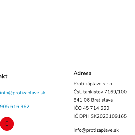
Adresa
akt
Proti záplave s.r.o.
Čsl. tankistov 7169/100
info
@
protizaplave.sk
841 06 Bratislava
905 616 962
IČO 45 714 550
IČ DPH SK2023109165
info@protizaplave.sk