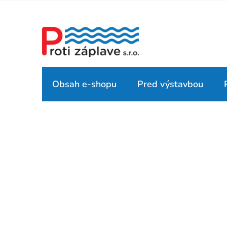
Prejsť
na
obsah
Obsah e-shopu
Pred výstavbou