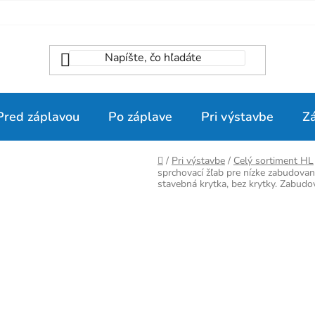
Pred záplavou
Po záplave
Pri výstavbe
Z
Domov
/
Pri výstavbe
/
Celý sortiment HL
sprchovací žľab pre nízke zabudovan
stavebná krytka, bez krytky. Zabud