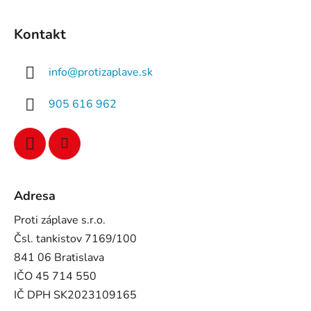
Kontakt
info
@
protizaplave.sk
905 616 962
Adresa
Proti záplave s.r.o.
Čsl. tankistov 7169/100
841 06 Bratislava
IČO 45 714 550
IČ DPH SK2023109165