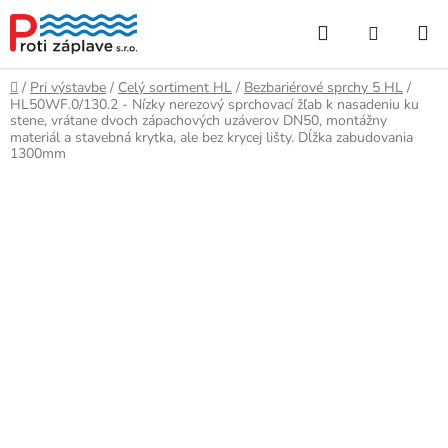
Prejsť
Hľadať
NÁKUP
na
obsah
KOŠÍK
Domov
/
Pri výstavbe
/
Celý sortiment HL
/
Bezbariérové sprchy 5 HL
/
HL50WF.0/130.2 - Nízky nerezový sprchovací žľab k nasadeniu ku
stene, vrátane dvoch zápachových uzáverov DN50, montážny
materiál a stavebná krytka, ale bez krycej lišty. Dĺžka zabudovania
1300mm