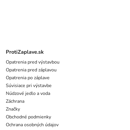
Z
á
ProtiZaplave.sk
p
ä
Opatrenia pred výstavbou
t
Opatrenia pred záplavou
i
Opatrenia po záplave
e
Súvisiace pri výstavbe
Núdzové jedlo a voda
Záchrana
Značky
Obchodné podmienky
Ochrana osobných údajov