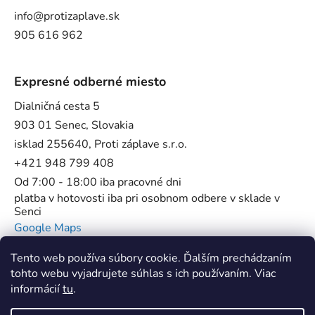
info@protizaplave.sk
905 616 962
Expresné odberné miesto
Dialničná cesta 5
903 01 Senec, Slovakia
isklad 255640, Proti záplave s.r.o.
+421 948 799 408
Od 7:00 - 18:00 iba pracovné dni
platba v hotovosti iba pri osobnom odbere v sklade v
Senci
Google Maps
Tento web používa súbory cookie. Ďalším prechádzaním
tohto webu vyjadrujete súhlas s ich používaním. Viac
informácií
tu
.
Flowstop - Proti povodňové bariéry //
SUP Star Pump - Špecialista na pumpy