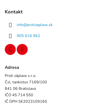
Kontakt
info
@
protizaplave.sk
905 616 962
Adresa
Proti záplave s.r.o.
Čsl. tankistov 7169/100
841 06 Bratislava
IČO 45 714 550
IČ DPH SK2023109165