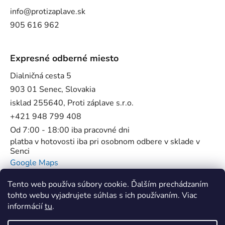
info@protizaplave.sk
905 616 962
Expresné odberné miesto
Dialničná cesta 5
903 01 Senec, Slovakia
isklad 255640, Proti záplave s.r.o.
+421 948 799 408
Od 7:00 - 18:00 iba pracovné dni
platba v hotovosti iba pri osobnom odbere v sklade v
Senci
Google Maps
Tento web používa súbory cookie. Ďalším prechádzaním
tohto webu vyjadrujete súhlas s ich používaním. Viac
informácií
tu
.
Flowstop - Proti povodňové bariéry //
SUP Star Pump - Špecialista na pumpy