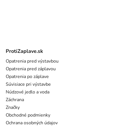
Z
á
ProtiZaplave.sk
p
ä
Opatrenia pred výstavbou
t
Opatrenia pred záplavou
i
Opatrenia po záplave
e
Súvisiace pri výstavbe
Núdzové jedlo a voda
Záchrana
Značky
Obchodné podmienky
Ochrana osobných údajov