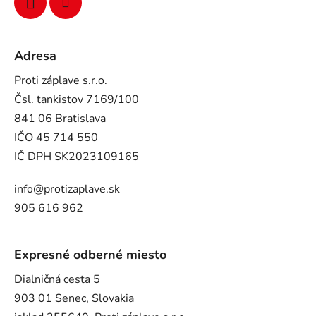
Adresa
Proti záplave s.r.o.
Čsl. tankistov 7169/100
841 06 Bratislava
IČO 45 714 550
IČ DPH SK2023109165
info@protizaplave.sk
905 616 962
Expresné odberné miesto
Dialničná cesta 5
903 01 Senec, Slovakia