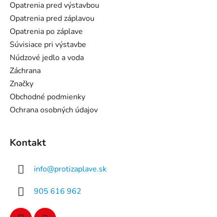
ä
Opatrenia pred výstavbou
t
Opatrenia pred záplavou
i
Opatrenia po záplave
e
Súvisiace pri výstavbe
Núdzové jedlo a voda
Záchrana
Značky
Obchodné podmienky
Ochrana osobných údajov
Kontakt
info
@
protizaplave.sk
905 616 962