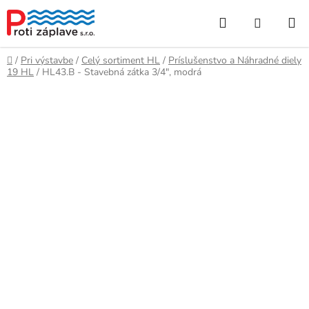
Prejsť
Hľadať
NÁKUP
na
obsah
KOŠÍK
Domov
/
Pri výstavbe
/
Celý sortiment HL
/
Príslušenstvo a Náhradné diely
19 HL
/
HL43.B - Stavebná zátka 3/4", modrá