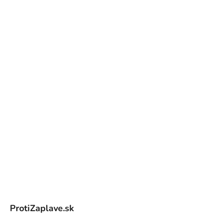
Z
á
ProtiZaplave.sk
p