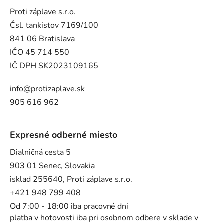
Proti záplave s.r.o.
Čsl. tankistov 7169/100
841 06 Bratislava
IČO 45 714 550
IČ DPH SK2023109165
info@protizaplave.sk
905 616 962
Expresné odberné miesto
Dialničná cesta 5
903 01 Senec, Slovakia
isklad 255640, Proti záplave s.r.o.
+421 948 799 408
Od 7:00 - 18:00 iba pracovné dni
platba v hotovosti iba pri osobnom odbere v sklade v