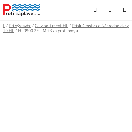
Prejsť
Hľadať
NÁKUP
na
obsah
KOŠÍK
Domov
/
Pri výstavbe
/
Celý sortiment HL
/
Príslušenstvo a Náhradné diely
19 HL
/
HL0900.2E - Mriežka proti hmyzu