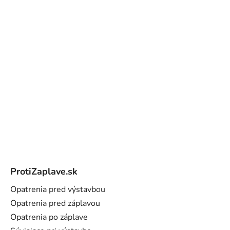
Z
á
ProtiZaplave.sk
p
ä
Opatrenia pred výstavbou
t
Opatrenia pred záplavou
i
Opatrenia po záplave
e