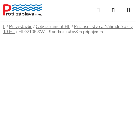
Prejsť
Hľadať
NÁKUP
na
obsah
KOŠÍK
Domov
/
Pri výstavbe
/
Celý sortiment HL
/
Príslušenstvo a Náhradné diely
19 HL
/
HL0710E.SW - Sonda s kútovým pripojením