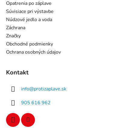
i
Opatrenia po záplave
e
Súvisiace pri výstavbe
Núdzové jedlo a voda
Záchrana
Značky
Obchodné podmienky
Ochrana osobných údajov
Kontakt
info
@
protizaplave.sk
905 616 962