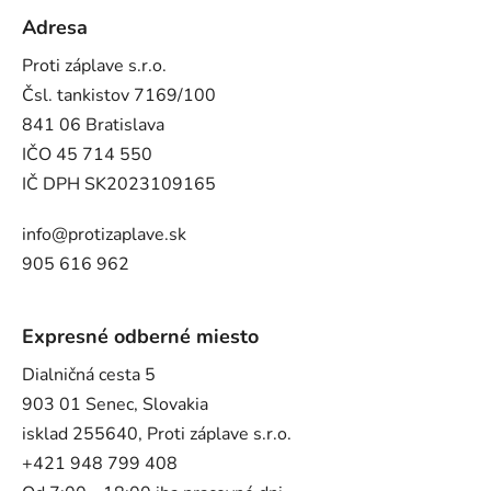
Adresa
Proti záplave s.r.o.
Čsl. tankistov 7169/100
841 06 Bratislava
IČO 45 714 550
IČ DPH SK2023109165
info@protizaplave.sk
905 616 962
Expresné odberné miesto
Dialničná cesta 5
903 01 Senec, Slovakia
isklad 255640, Proti záplave s.r.o.
+421 948 799 408