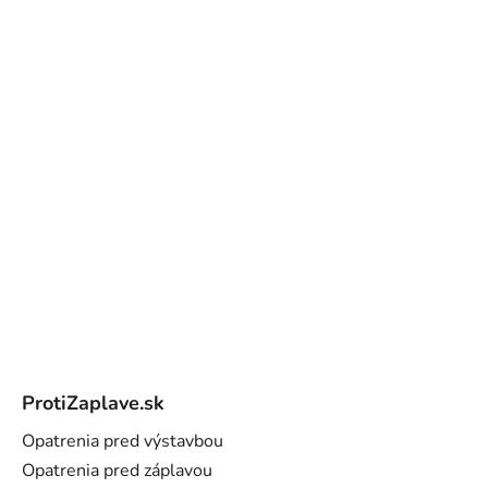
Z
á
ProtiZaplave.sk
p
ä
Opatrenia pred výstavbou
t
Opatrenia pred záplavou