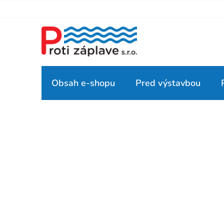
Prejsť
na
obsah
Obsah e-shopu
Pred výstavbou