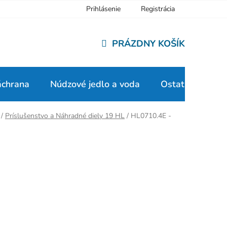
Prihlásenie
Registrácia
PRÁZDNY KOŠÍK
NÁKUPNÝ
KOŠÍK
áchrana
Núdzové jedlo a voda
Ostatné
/
Príslušenstvo a Náhradné diely 19 HL
/
HL0710.4E -