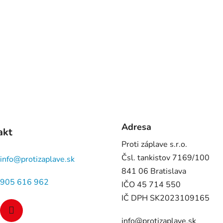
Adresa
akt
Proti záplave s.r.o.
Čsl. tankistov 7169/100
info
@
protizaplave.sk
841 06 Bratislava
905 616 962
IČO 45 714 550
IČ DPH SK2023109165
info@protizaplave.sk