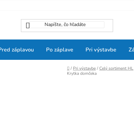
Pred záplavou
Po záplave
Pri výstavbe
Z
Domov
/
Pri výstavbe
/
Celý sortiment HL
Krytka domčeka