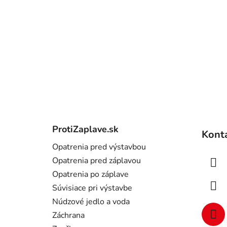
Z
á
ProtiZaplave.sk
Kont
p
Opatrenia pred výstavbou
ä
Opatrenia pred záplavou
t
Opatrenia po záplave
i
Súvisiace pri výstavbe
e
Núdzové jedlo a voda
Záchrana