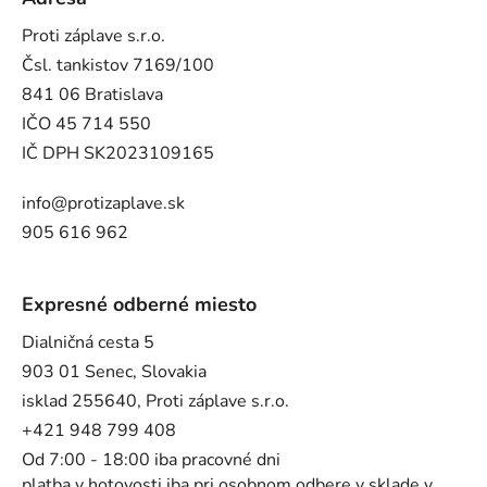
Proti záplave s.r.o.
Čsl. tankistov 7169/100
841 06 Bratislava
IČO 45 714 550
IČ DPH SK2023109165
info@protizaplave.sk
905 616 962
Expresné odberné miesto
Dialničná cesta 5
903 01 Senec, Slovakia
isklad 255640, Proti záplave s.r.o.
+421 948 799 408
Od 7:00 - 18:00 iba pracovné dni
platba v hotovosti iba pri osobnom odbere v sklade v