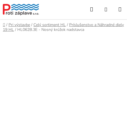
Prejsť
Hľadať
NÁKUP
na
obsah
KOŠÍK
Domov
/
Pri výstavbe
/
Celý sortiment HL
/
Príslušenstvo a Náhradné diely
19 HL
/
HL062B.3E - Nosný krúžok nadstavca