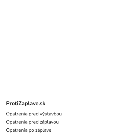
Z
á
ProtiZaplave.sk
p
ä
Opatrenia pred výstavbou
t
Opatrenia pred záplavou
i
Opatrenia po záplave
e