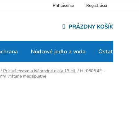
Prihlásenie
Registrácia
PRÁZDNY KOŠÍK
NÁKUPNÝ
KOŠÍK
áchrana
Núdzové jedlo a voda
Ostatné
/
Príslušenstvo a Náhradné diely 19 HL
/
HL0605.4E -
mm vrátane medziplatne