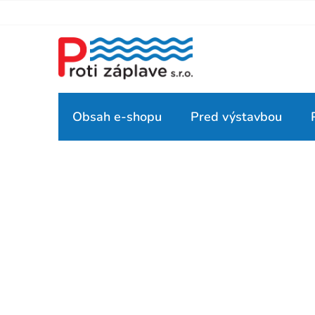
Prejsť
na
obsah
Obsah e-shopu
Pred výstavbou