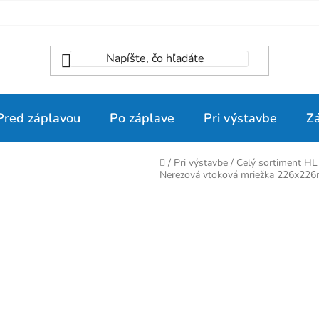
Pred záplavou
Po záplave
Pri výstavbe
Z
Domov
/
Pri výstavbe
/
Celý sortiment HL
Nerezová vtoková mriežka 226x226