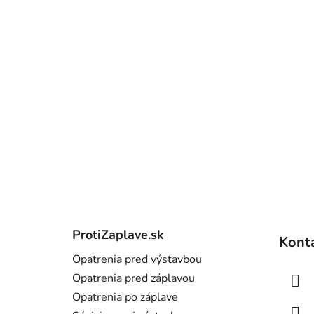
Z
á
ProtiZaplave.sk
Kont
p
Opatrenia pred výstavbou
ä
Opatrenia pred záplavou
t
Opatrenia po záplave
i