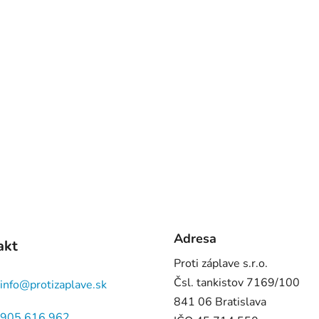
Adresa
akt
Proti záplave s.r.o.
Čsl. tankistov 7169/100
info
@
protizaplave.sk
841 06 Bratislava
905 616 962