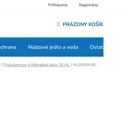
Prihlásenie
Registrácia
PRÁZDNY KOŠÍK
NÁKUPNÝ
KOŠÍK
áchrana
Núdzové jedlo a voda
Ostatné
/
Príslušenstvo a Náhradné diely 19 HL
/
HL0555N.9E -