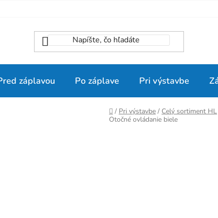
Pred záplavou
Po záplave
Pri výstavbe
Z
Domov
/
Pri výstavbe
/
Celý sortiment HL
Otočné ovládanie biele