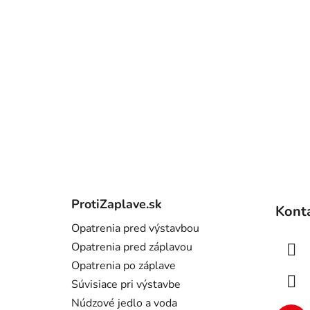
Z
á
ProtiZaplave.sk
Kont
p
Opatrenia pred výstavbou
ä
Opatrenia pred záplavou
t
Opatrenia po záplave
i
Súvisiace pri výstavbe
e
Núdzové jedlo a voda