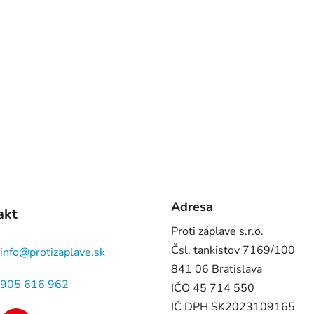
Adresa
akt
Proti záplave s.r.o.
Čsl. tankistov 7169/100
info
@
protizaplave.sk
841 06 Bratislava
905 616 962
IČO 45 714 550
IČ DPH SK2023109165