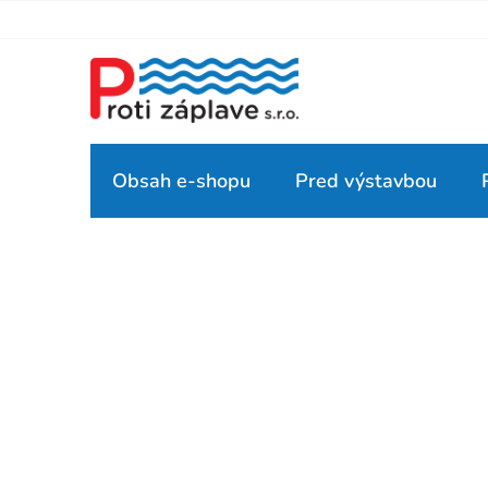
Prejsť
na
obsah
Obsah e-shopu
Pred výstavbou