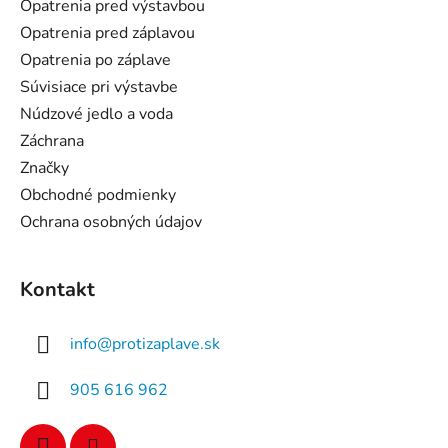
ä
Opatrenia pred výstavbou
t
Opatrenia pred záplavou
i
Opatrenia po záplave
e
Súvisiace pri výstavbe
Núdzové jedlo a voda
Záchrana
Značky
Obchodné podmienky
Ochrana osobných údajov
Kontakt
info
@
protizaplave.sk
905 616 962