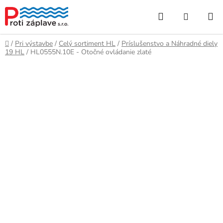
Prejsť
Hľadať
NÁKUP
na
obsah
KOŠÍK
Domov
/
Pri výstavbe
/
Celý sortiment HL
/
Príslušenstvo a Náhradné diely
19 HL
/
HL0555N.10E - Otočné ovládanie zlaté