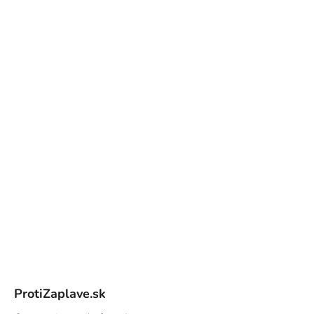
Z
á
ProtiZaplave.sk
p