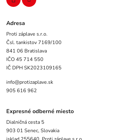
Adresa
Proti záplave s.r.o.
Čsl. tankistov 7169/100
841 06 Bratislava
IČO 45 714 550
IČ DPH SK2023109165
info@protizaplave.sk
905 616 962
Expresné odberné miesto
Dialničná cesta 5
903 01 Senec, Slovakia
isklad 255640, Proti záplave s.r.o.