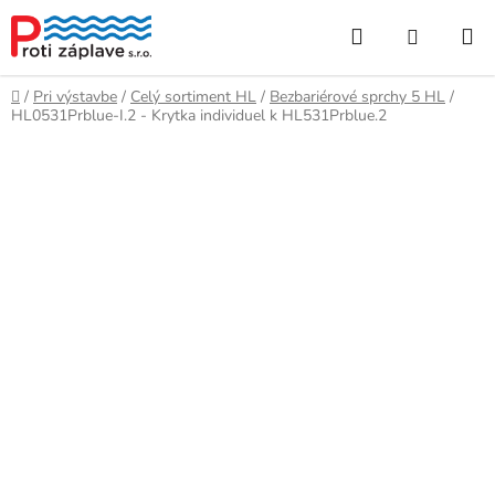
Prejsť
Hľadať
NÁKUP
na
obsah
KOŠÍK
Domov
/
Pri výstavbe
/
Celý sortiment HL
/
Bezbariérové sprchy 5 HL
/
HL0531Prblue-I.2 - Krytka individuel k HL531Prblue.2