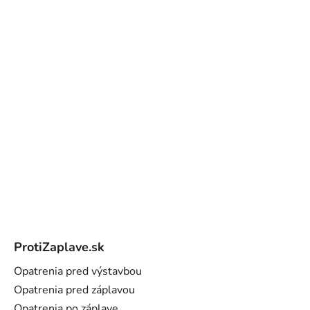
Z
á
ProtiZaplave.sk
p
ä
Opatrenia pred výstavbou
t
Opatrenia pred záplavou
i
Opatrenia po záplave