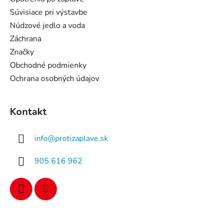
e
Súvisiace pri výstavbe
Núdzové jedlo a voda
Záchrana
Značky
Obchodné podmienky
Ochrana osobných údajov
Kontakt
info
@
protizaplave.sk
905 616 962