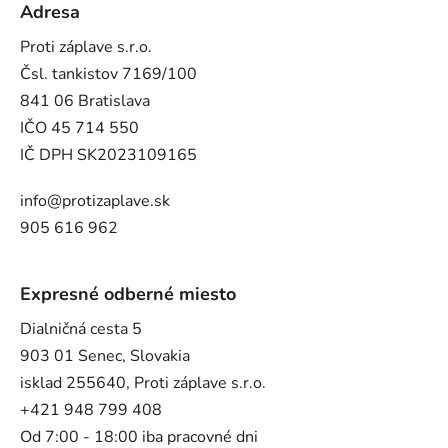
Adresa
Proti záplave s.r.o.
Čsl. tankistov 7169/100
841 06 Bratislava
IČO 45 714 550
IČ DPH SK2023109165
info@protizaplave.sk
905 616 962
Expresné odberné miesto
Dialničná cesta 5
903 01 Senec, Slovakia
isklad 255640, Proti záplave s.r.o.
+421 948 799 408
Od 7:00 - 18:00 iba pracovné dni