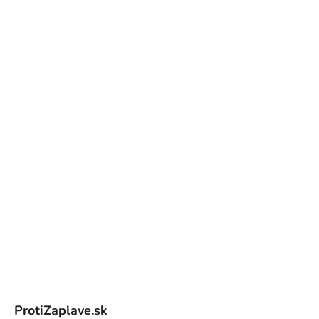
Z
á
ProtiZaplave.sk
p