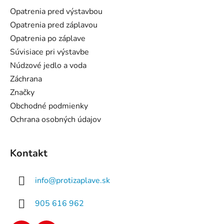
ä
Opatrenia pred výstavbou
t
Opatrenia pred záplavou
i
Opatrenia po záplave
e
Súvisiace pri výstavbe
Núdzové jedlo a voda
Záchrana
Značky
Obchodné podmienky
Ochrana osobných údajov
Kontakt
info
@
protizaplave.sk
905 616 962