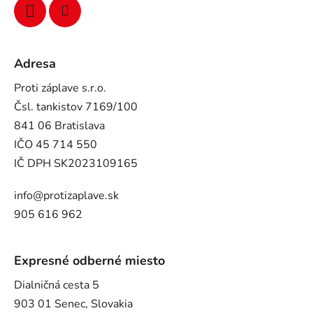
Adresa
Proti záplave s.r.o.
Čsl. tankistov 7169/100
841 06 Bratislava
IČO 45 714 550
IČ DPH SK2023109165
info@protizaplave.sk
905 616 962
Expresné odberné miesto
Dialničná cesta 5
903 01 Senec, Slovakia