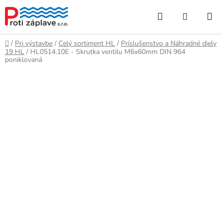
Prejsť
Hľadať
NÁKUP
na
obsah
KOŠÍK
Domov
/
Pri výstavbe
/
Celý sortiment HL
/
Príslušenstvo a Náhradné diely
19 HL
/
HL0514.10E - Skrutka ventilu M6x60mm DIN 964
poniklovaná