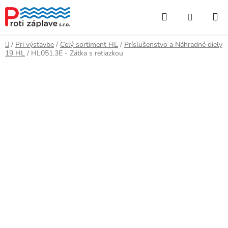
Prejsť
Hľadať
NÁKUP
na
obsah
KOŠÍK
Domov
/
Pri výstavbe
/
Celý sortiment HL
/
Príslušenstvo a Náhradné diely
19 HL
/
HL051.3E - Zátka s retiazkou