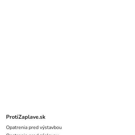
Z
á
ProtiZaplave.sk
p
ä
Opatrenia pred výstavbou
t