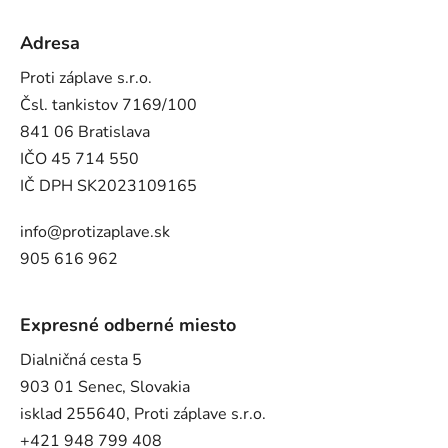
Adresa
Proti záplave s.r.o.
Čsl. tankistov 7169/100
841 06 Bratislava
IČO 45 714 550
IČ DPH SK2023109165
info@protizaplave.sk
905 616 962
Expresné odberné miesto
Dialničná cesta 5
903 01 Senec, Slovakia
isklad 255640, Proti záplave s.r.o.
+421 948 799 408