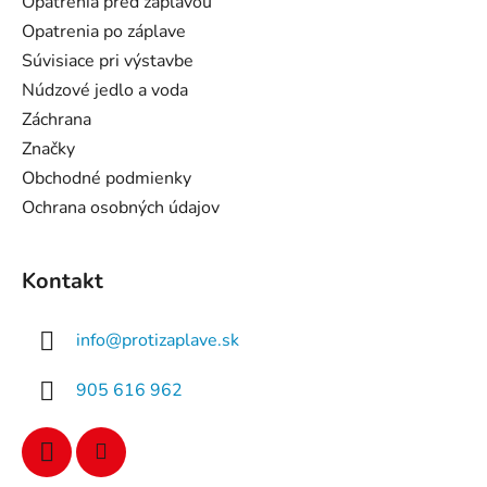
Opatrenia pred záplavou
i
Opatrenia po záplave
e
Súvisiace pri výstavbe
Núdzové jedlo a voda
Záchrana
Značky
Obchodné podmienky
Ochrana osobných údajov
Kontakt
info
@
protizaplave.sk
905 616 962