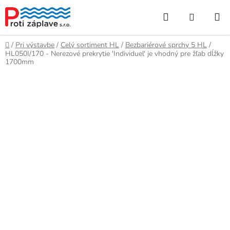
Prejsť
Hľadať
NÁKUP
na
obsah
KOŠÍK
Domov
/
Pri výstavbe
/
Celý sortiment HL
/
Bezbariérové sprchy 5 HL
/
HL050I/170 - Nerezové prekrytie 'Individuel' je vhodný pre žľab dĺžky
1700mm