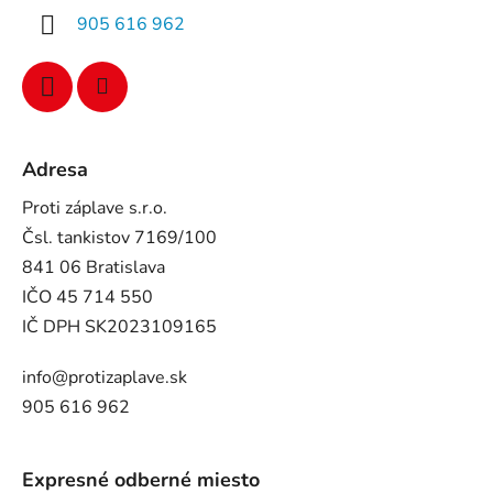
905 616 962
Adresa
Proti záplave s.r.o.
Čsl. tankistov 7169/100
841 06 Bratislava
IČO 45 714 550
IČ DPH SK2023109165
info@protizaplave.sk
905 616 962
Expresné odberné miesto