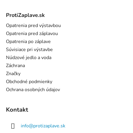
Z
á
ProtiZaplave.sk
p
ä
Opatrenia pred výstavbou
t
Opatrenia pred záplavou
i
Opatrenia po záplave
e
Súvisiace pri výstavbe
Núdzové jedlo a voda
Záchrana
Značky
Obchodné podmienky
Ochrana osobných údajov
Kontakt
info
@
protizaplave.sk