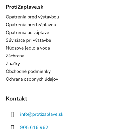
á
ProtiZaplave.sk
p
ä
Opatrenia pred výstavbou
t
Opatrenia pred záplavou
i
Opatrenia po záplave
e
Súvisiace pri výstavbe
Núdzové jedlo a voda
Záchrana
Značky
Obchodné podmienky
Ochrana osobných údajov
Kontakt
info
@
protizaplave.sk
905 616 962