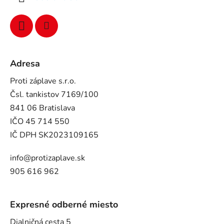
Adresa
Proti záplave s.r.o.
Čsl. tankistov 7169/100
841 06 Bratislava
IČO 45 714 550
IČ DPH SK2023109165
info@protizaplave.sk
905 616 962
Expresné odberné miesto
Dialničná cesta 5