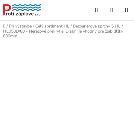
Prejsť
Hľadať
NÁKUP
na
obsah
KOŠÍK
Domov
/
Pri výstavbe
/
Celý sortiment HL
/
Bezbariérové sprchy 5 HL
/
HL050D/80 - Nerezové prekrytie 'Dizajn' je vhodný pre žľab dĺžky
800mm