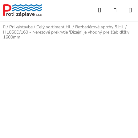
Prejsť
Hľadať
NÁKUP
na
obsah
KOŠÍK
Domov
/
Pri výstavbe
/
Celý sortiment HL
/
Bezbariérové sprchy 5 HL
/
HL050D/160 - Nerezové prekrytie 'Dizajn' je vhodný pre žľab dĺžky
1600mm