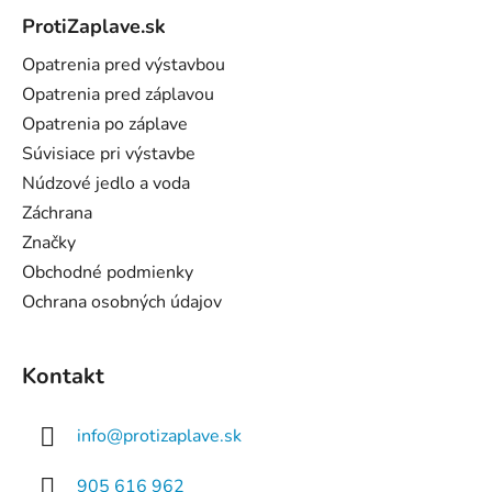
á
ProtiZaplave.sk
p
ä
Opatrenia pred výstavbou
t
Opatrenia pred záplavou
i
Opatrenia po záplave
e
Súvisiace pri výstavbe
Núdzové jedlo a voda
Záchrana
Značky
Obchodné podmienky
Ochrana osobných údajov
Kontakt
info
@
protizaplave.sk
905 616 962