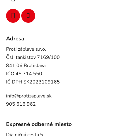
Adresa
Proti záplave s.r.o.
Čsl. tankistov 7169/100
841 06 Bratislava
IČO 45 714 550
IČ DPH SK2023109165
info@protizaplave.sk
905 616 962
Expresné odberné miesto
Dialničná cesta 5