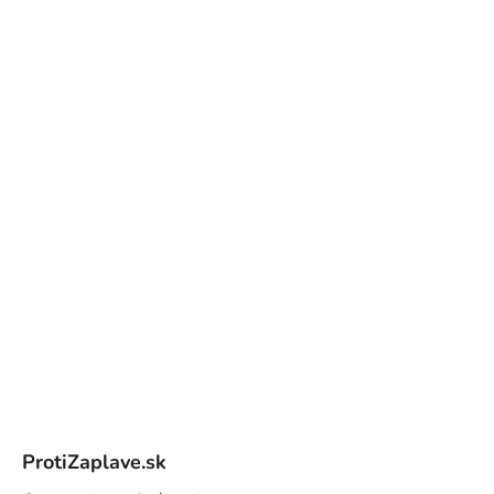
Z
á
ProtiZaplave.sk
p