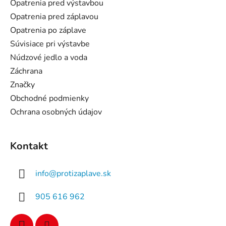
ä
Opatrenia pred výstavbou
t
Opatrenia pred záplavou
i
Opatrenia po záplave
e
Súvisiace pri výstavbe
Núdzové jedlo a voda
Záchrana
Značky
Obchodné podmienky
Ochrana osobných údajov
Kontakt
info
@
protizaplave.sk
905 616 962