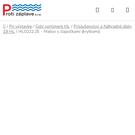
Prejsť
Hľadať
NÁKUP
na
obsah
KOŠÍK
Domov
/
Pri výstavbe
/
Celý sortiment HL
/
Príslušenstvo a Náhradné diely
19 HL
/
HL0222.2E - Matice s čiapočkami (krytkami)