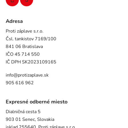
Adresa
Proti záplave s.r.o.
Čsl. tankistov 7169/100
841 06 Bratislava
IČO 45 714 550
IČ DPH SK2023109165
info@protizaplave.sk
905 616 962
Expresné odberné miesto
Dialničná cesta 5
903 01 Senec, Slovakia
isklad 255640, Proti záplave s.r.o.